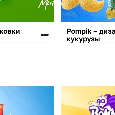
аковки
Pompik – диз
кукурузы
Дизайн упаковки
Ней