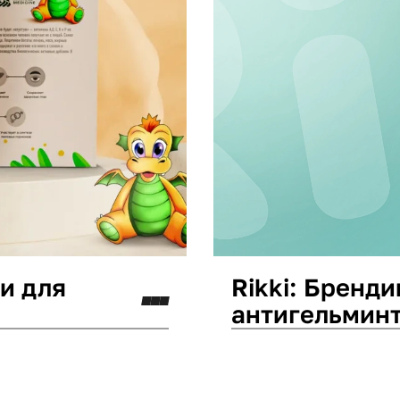
ки для
Rikki: Бренди
антигельмин
Дизайн упаковки
Мар