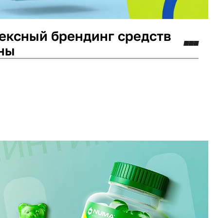
ексный брендинг средств
ны
минг
Логотип