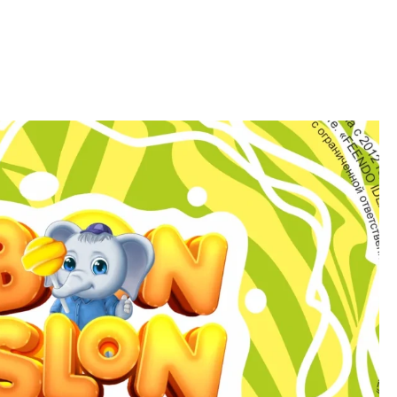
минг
Логотип