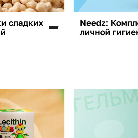
ки сладких
Needz: Компл
ей
личной гигие
Дизайн упаковки
Ней