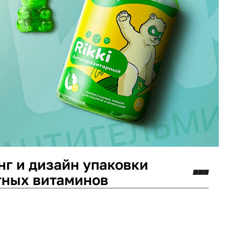
нг и дизайн упаковки
тных витаминов
кетинг стратегия
Нейминг
Логотип