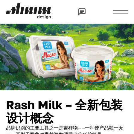
d
e
s
i
g
n
Rash Milk – 全新包装
设计概念
品牌识别的主要工具之一是吉祥物——一种使产品独一无