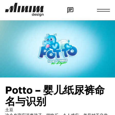
d
e
s
i
g
n
Potto – 婴儿纸尿裤命
名与识别
土豆