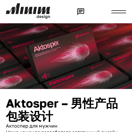
d
e
s
i
g
n
Aktosper – 男性产品
包装设计
Актоспер для мужчин