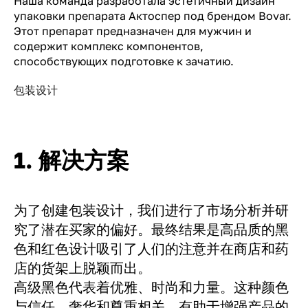
Наша команда разработала эстетичный дизайн
упаковки препарата Актоспер под брендом Bovar.
Этот препарат предназначен для мужчин и
содержит комплекс компонентов,
способствующих подготовке к зачатию.
包装设计
1. 解决方案
为了创建包装设计，我们进行了市场分析并研
究了潜在买家的偏好。最终结果是高品质的黑
色和红色设计吸引了人们的注意并在商店和药
店的货架上脱颖而出。
高级黑色代表着优雅、时尚和力量。这种颜色
与信任、奢华和尊重相关，有助于增强产品的