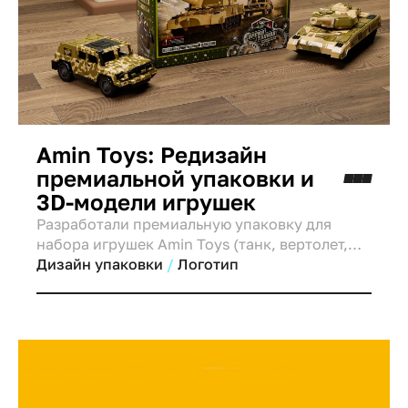
Amin Toys: Редизайн
премиальной упаковки и
3D-модели игрушек
Разработали премиальную упаковку для
набора игрушек Amin Toys (танк, вертолет,
джип). Созданы реалистичные 3D-модели и
Дизайн упаковки
Логотип
иллюстрации боевых сцен для увеличения
продаж и доверия.