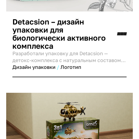
Detacsion – дизайн
упаковки для
биологически активного
комплекса
Разработали упаковку для Detacsion —
детокс-комплекса с натуральным составом.
Чистый дизайн, природные акценты и
Дизайн упаковки
Логотип
визуальный образ обновления.