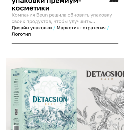
упаковки премиум-
косметики
Компания Beun решила обновить упаковку
своих продуктов, чтобы улучшить
восприятие бренда и повысить узнаваемость
Дизайн упаковки
Маркетинг стратегия
на рынке. Старый дизайн не полностью
Логотип
отражал ценности бренда и не позволял
потребителям сразу определить, что перед
ними косметический продукт премиум-
класса.