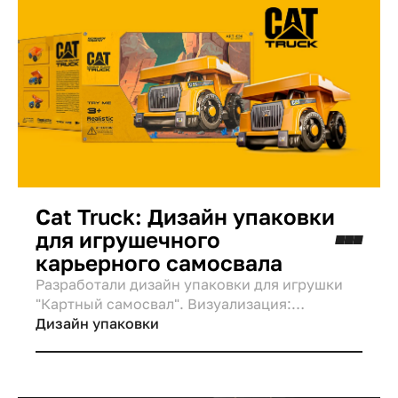
Cat Truck: Дизайн упаковки
для игрушечного
карьерного самосвала
Разработали дизайн упаковки для игрушки
"Картный самосвал". Визуализация:
гигантский самосвал на фоне горной базы,
Дизайн упаковки
обогащенный иллюстрациями минералов и
драгоценных камней.