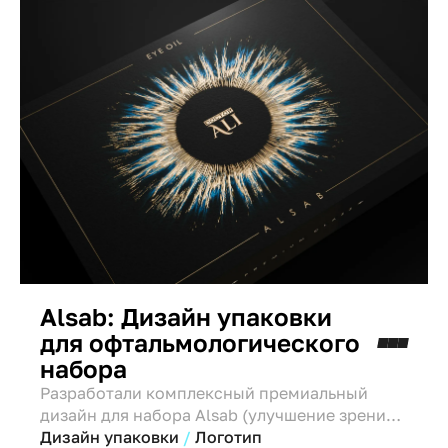
Alsab: Дизайн упаковки
для офтальмологического
набора
Разработали комплексный премиальный
дизайн для набора Alsab (улучшение зрения).
Логотип в форме глаза, черно-золотая гамма,
Дизайн упаковки
Логотип