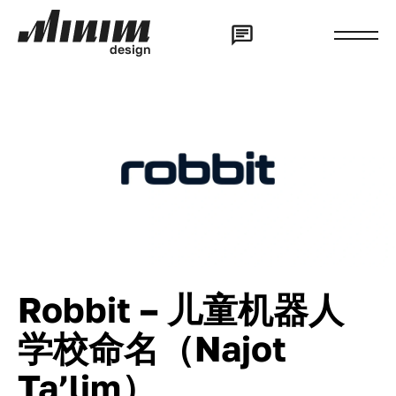
d
e
s
i
g
n
Robbit – 儿童机器人
学校命名（Najot
Ta’lim）