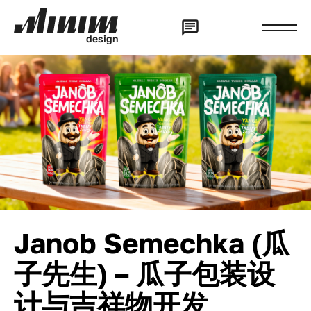
d
e
s
i
g
n
Janob Semechka (瓜
子先生) – 瓜子包装设
计与吉祥物开发