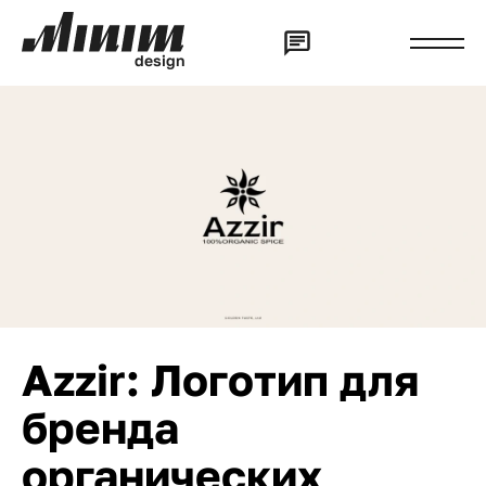
d
e
s
i
g
n
Azzir: Логотип для
бренда
органических