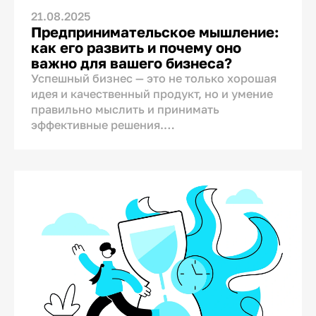
21.08.2025
Предпринимательское мышление:
как его развить и почему оно
важно для вашего бизнеса?
Успешный бизнес — это не только хорошая
идея и качественный продукт, но и умение
правильно мыслить и принимать
эффективные решения.
Предпринимательское мышление помогает
достигать поставленных целей, быть
устойчивым к рискам и постоянно
развивать бизнес. В этой статье мы
расскажем, что такое
предпринимательское мышление, какими
качествами обладает предприниматель, и
как развить такое бизнес-мышление у себя
и своей команды.