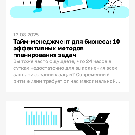
12.08.2025
Тайм-менеджмент для бизнеса: 10
эффективных методов
планирования задач
Вы тоже часто ощущаете, что 24 часов в
сутках недостаточно для выполнения всех
запланированных задач? Современный
ритм жизни требует от нас максимальной
продуктивности и постоянного совмещения
множества обязанностей. Идеальный
баланс может казаться недостижимым,
однако успешные предприниматели знают:
грамотный подход к управлению временем
позволяет успевать всё.