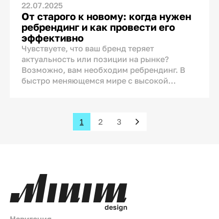
22.07.2025
От старого к новому: когда нужен
ребрендинг и как провести его
эффективно
Чувствуете, что ваш бренд теряет
актуальность или позиции на рынке?
Возможно, вам необходим ребрендинг. В
быстро меняющемся мире с высокой
конкуренцией именно обновление бренда
может стать ключом к успеху.
Рассказываем, как понять, что пришло
1
2
3
время изменений, и как их грамотно
реализовать.
d
e
s
i
g
n