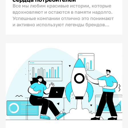
Все мы любим красивые истории, которые
вдохновляют и остаются в памяти надолго.
Успешные компании отлично это понимают
и активно используют легенды брендов
(brand story) для создания эмоциональной
связи с аудиторией. Легенда бренда
стирает грань между рекламой и реальной
жизнью: потребитель воспринимает такую
историю не как навязчивую рекламу, а как
увлекательный рассказ, который он охотно
запоминает и делится с другими.