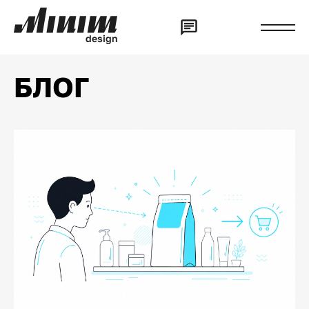
d
e
s
i
g
n
БЛОГ