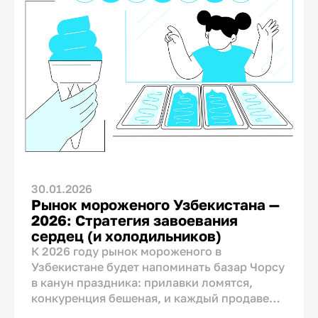
маскировать, а один из немногих активов
бренда, которым не может воспользоваться
ни один конкурент из другой страны.
Вопрос не в том, показывать её или нет, а в
том, как именно.
30.01.2026
Рынок мороженого Узбекистана —
2026: Стратегия завоевания
сердец (и холодильников)
К 2026 году рынок мороженого в
Узбекистане будет напоминать базар Чорсу
в канун праздника: прилавки ломятся,
конкуренция бешеная, и каждый продавец
клянется, что его товар — «самый лучший».