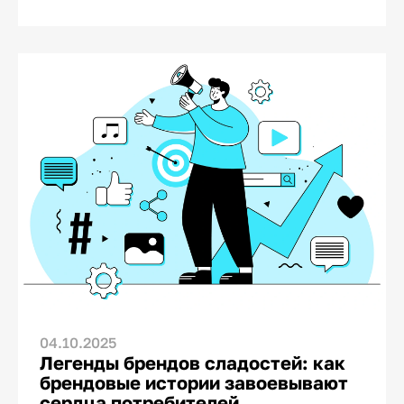
Но если присмотреться, можно заметить
тектонические сдвиги. Мороженое
перестало быть просто способом спастись
от жары в чиллю. Оно стало частью
культурного кода, инструментом
проявления заботы и украшением
дастархана. В этом аналитическом обзоре
— цифры, реальные кейсы и стратегии,
заточенные под узбекский рынок.
04.10.2025
Легенды брендов сладостей: как
брендовые истории завоевывают
сердца потребителей