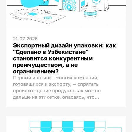
21.07.2026
Экспортный дизайн упаковки: как
"Сделано в Узбекистане"
становится конкурентным
преимуществом, а не
ограничением?
Первый инстинкт многих компаний,
готовящихся к экспорту, — спрятать
происхождение продукта как можно
дальше на этикетке, опасаясь, что
упоминание страны производства
насторожит зарубежного покупателя.
Инстинкт понятен, но не подтверждён
исследованиями. Страна происхождения —
не автоматический минус, который нужно