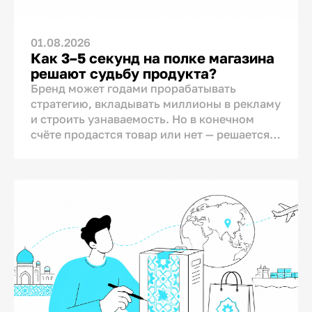
01.08.2026
Как 3–5 секунд на полке магазина
решают судьбу продукта?
Бренд может годами прорабатывать
стратегию, вкладывать миллионы в рекламу
и строить узнаваемость. Но в конечном
счёте продастся товар или нет — решается в
одном конкретном месте: у полки магазина.
Именно здесь, а не в телевизоре или
соцсетях, происходит финальный контакт
бренда с покупателем. И на этот диалог у
бренда есть всего несколько секунд.