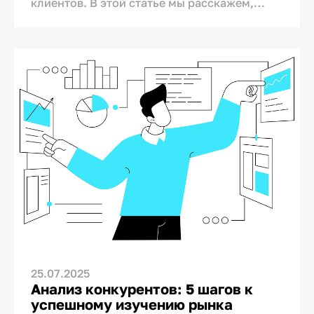
клиентов. В этой статье мы расскажем,
почему важно оправдывать ожидания
клиентов, и поделимся нашим опытом и
подходами, которые ежедневно помогают
нам поддерживать высокую
удовлетворённость клиентов.
25.07.2025
Анализ конкурентов: 5 шагов к
успешному изучению рынка