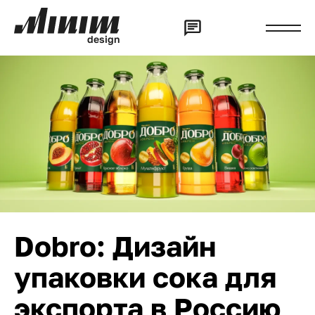
d
e
s
i
g
n
Dobro: Дизайн
упаковки сока для
экспорта в Россию