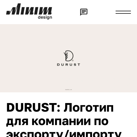
d
e
s
i
g
n
DURUST: Логотип
для компании по
экспорту/импорту