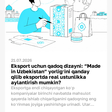
21.07.2026
Eksport uchun qadoq dizayni: “Made
in Uzbekistan” yorligʻini qanday
qilib eksportda real ustunlikka
aylantirish mumkin?
Eksportga endi chiqayotgan koʻp
kompaniyalar birinchi navbatda mahsulot
qayerda ishlab chiqarilganini qadoqning eng
koʻrinmas joyiga yashirishga urinadi. Ular
“Made in Uzbekistan” degan yozuv chet ellik