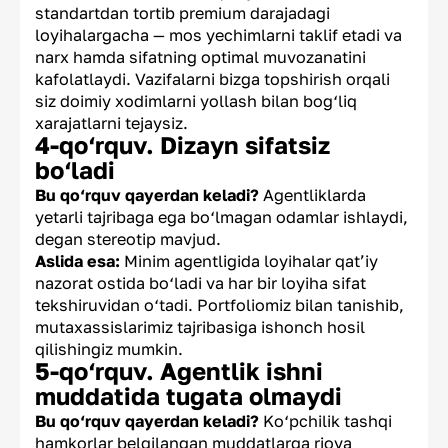
standartdan tortib premium darajadagi
loyihalargacha — mos yechimlarni taklif etadi va
narx hamda sifatning optimal muvozanatini
kafolatlaydi. Vazifalarni bizga topshirish orqali
siz doimiy xodimlarni yollash bilan bog‘liq
xarajatlarni tejaysiz.
4-qo‘rquv. Dizayn sifatsiz
bo‘ladi
Bu qo‘rquv qayerdan keladi?
Agentliklarda
yetarli tajribaga ega bo‘lmagan odamlar ishlaydi,
degan stereotip mavjud.
Aslida esa:
Minim agentligida loyihalar qat’iy
nazorat ostida bo‘ladi va har bir loyiha sifat
tekshiruvidan o‘tadi. Portfoliomiz bilan tanishib,
mutaxassislarimiz tajribasiga ishonch hosil
qilishingiz mumkin.
5-qo‘rquv. Agentlik ishni
muddatida tugata olmaydi
Bu qo‘rquv qayerdan keladi?
Ko‘pchilik tashqi
hamkorlar belgilangan muddatlarga rioya