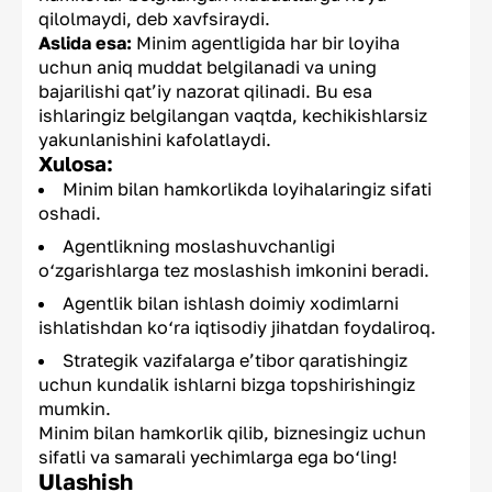
qilolmaydi, deb xavfsiraydi.
Aslida esa:
Minim agentligida har bir loyiha
uchun aniq muddat belgilanadi va uning
bajarilishi qat’iy nazorat qilinadi. Bu esa
ishlaringiz belgilangan vaqtda, kechikishlarsiz
yakunlanishini kafolatlaydi.
Xulosa:
Minim bilan hamkorlikda loyihalaringiz sifati
oshadi.
Agentlikning moslashuvchanligi
o‘zgarishlarga tez moslashish imkonini beradi.
Agentlik bilan ishlash doimiy xodimlarni
ishlatishdan ko‘ra iqtisodiy jihatdan foydaliroq.
Strategik vazifalarga e’tibor qaratishingiz
uchun kundalik ishlarni bizga topshirishingiz
mumkin.
Minim bilan hamkorlik qilib, biznesingiz uchun
sifatli va samarali yechimlarga ega bo‘ling!
Ulashish