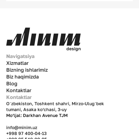
xaridorni choʻchitadi deb oʻylashadi. Xavotir
oʻrinli, lekin tadqiqotlar buni tasdiqlamaydi.
Chunki mahsulotning qayerdan kelib chiqqani
yashirish kerak boʻlgan avtomatik “minus”
emas, balki boshqa davlatdagi raqobatchilar
ishlata olmaydigan noyob brend aktivlaridan
biridir. Axir xitoylik ham, turk ham oʻz
d
e
s
i
g
n
mahsulotiga “Made in Uzbekistan” deb yoza
Navigatsiya
olmaydi. Shuning uchun gap yorliqni
Xizmatlar
koʻrsatish yoki koʻrsatmaslikda emas. Muhimi
Bizning ishlarimiz
— uni qanday qilib toʻgʻri koʻrsata bilishda.
Biz haqimizda
Blog
Kontaktlar
Kontaktlar
Oʻzbekiston, Toshkent shahri, Mirzo-Ulugʻbek
tumani, Asaka ko‘chasi, 3-uy
Mo‘ljal: Darkhan Avenue TJM
info@minim.uz
+998 97 400-04-13