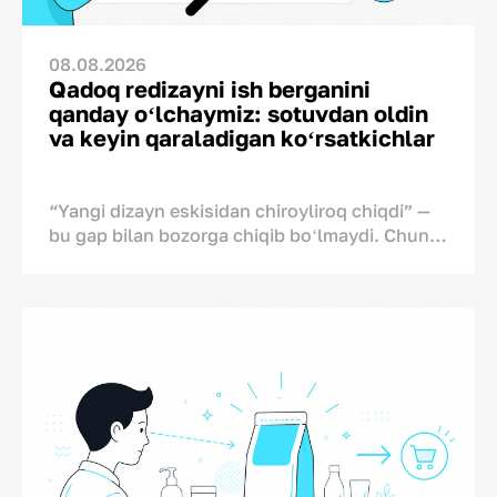
08.08.2026
Qadoq redizayni ish berganini
qanday oʻlchaymiz: sotuvdan oldin
va keyin qaraladigan koʻrsatkichlar
“Yangi dizayn eskisidan chiroyliroq chiqdi” —
bu gap bilan bozorga chiqib boʻlmaydi. Chunki
redizaynning rahbariyatdagi uch-toʻrt kishiga
yoqishi, savdo oʻsadi degani emas.
Shu sababli qadoq dizaynidagi xato biznesga
qimmatga tushadi. Qadoq oʻzgarishi yoqmasa
ertasiga oʻchirib tashlanadigan reklama testi
emas, balki ishlab chiqarish, ombor, brend imiji
va logistikaga ham taʼsir qiladigan muhim
omildir.