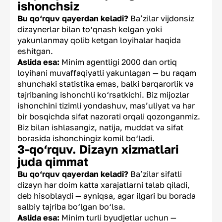
ishonchsiz
Bu qo‘rquv qayerdan keladi?
Ba’zilar vijdonsiz
dizaynerlar bilan to‘qnash kelgan yoki
yakunlanmay qolib ketgan loyihalar haqida
eshitgan.
Aslida esa:
Minim agentligi 2000 dan ortiq
loyihani muvaffaqiyatli yakunlagan — bu raqam
shunchaki statistika emas, balki barqarorlik va
tajribaning ishonchli ko‘rsatkichi. Biz mijozlar
ishonchini tizimli yondashuv, mas’uliyat va har
bir bosqichda sifat nazorati orqali qozonganmiz.
Biz bilan ishlasangiz, natija, muddat va sifat
borasida ishonchingiz komil bo‘ladi.
3-qo‘rquv. Dizayn xizmatlari
juda qimmat
Bu qo‘rquv qayerdan keladi?
Ba’zilar sifatli
dizayn har doim katta xarajatlarni talab qiladi,
deb hisoblaydi — ayniqsa, agar ilgari bu borada
salbiy tajriba bo‘lgan bo‘lsa.
Aslida esa:
Minim turli byudjetlar uchun —