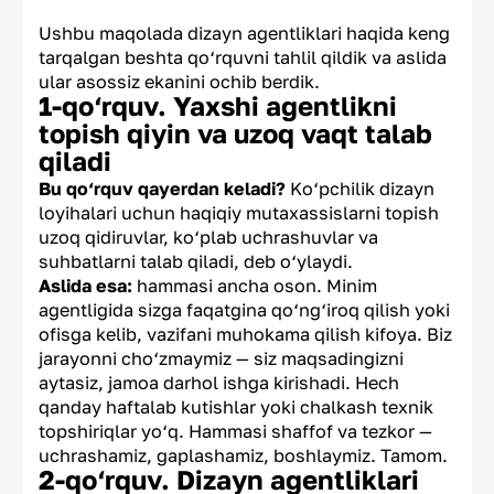
Ushbu maqolada dizayn agentliklari haqida keng
tarqalgan beshta qo‘rquvni tahlil qildik va aslida
ular asossiz ekanini ochib berdik.
1-qo‘rquv. Yaxshi agentlikni
topish qiyin va uzoq vaqt talab
qiladi
Bu qo‘rquv qayerdan keladi?
Ko‘pchilik dizayn
loyihalari uchun haqiqiy mutaxassislarni topish
uzoq qidiruvlar, ko‘plab uchrashuvlar va
suhbatlarni talab qiladi, deb o‘ylaydi.
Aslida esa:
hammasi ancha oson. Minim
agentligida sizga faqatgina qo‘ng‘iroq qilish yoki
ofisga kelib, vazifani muhokama qilish kifoya. Biz
jarayonni cho‘zmaymiz — siz maqsadingizni
aytasiz, jamoa darhol ishga kirishadi. Hech
qanday haftalab kutishlar yoki chalkash texnik
topshiriqlar yo‘q. Hammasi shaffof va tezkor —
uchrashamiz, gaplashamiz, boshlaymiz. Tamom.
2-qo‘rquv. Dizayn agentliklari