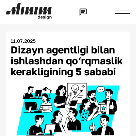
d
e
s
i
g
n
11.07.2025
Dizayn agentligi bilan
ishlashdan qo‘rqmaslik
kerakligining 5 sababi