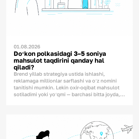
Bu ish qanchalik xatarli ekanini Uilyam
Karuzoning (Ehrenberg-Bass instituti)
tadqiqoti koʻrsatadi. Olim 25 ta segmentdagi
744 ta brendning 1336 ta redizaynini tahlil
qilgan. Tadqiqotdagi har oʻnta redizayndan
toʻqqiztasi savdoda sezilarli oʻsish
bermaganini aniqlangan va qizigʻi, aksariyat
01.08.2026
yangi dizaynlar eskisiga oʻrtacha 47 foizgina
Doʻkon polkasidagi 3–5 soniya
oʻxshash boʻlgan. Bundan koʻpchilik brendlar
mahsulot taqdirini qanday hal
qadoqni kerak boʻlganidan ortiq oʻzgartirib
qiladi?
yuborgan degan xulosaga kelish mumkin.
Brend yillab strategiya ustida ishlashi,
reklamaga millionlar sarflashi va oʻz nomini
Shuning uchun kompaniyada “oldin” va
tanitishi mumkin. Lekin oxir-oqibat mahsulot
“keyin” holatini oʻlchaydigan koʻrsatkichlar
sotiladimi yoki yoʻqmi — barchasi bitta joyda,
boʻlishi shart. Agar boʻlmasa, byudjet bekorga
doʻkon polkasida hal boʻladi. Chunki brend va
ketib, savdo hajmi tushib ketadi.
xaridor oʻrtasidagi oxirgi muloqot televizorda
yoki ijtimoiy tarmoqlarda emas, aynan shu
yerda boʻlib oʻtadi. Bu muloqot uchun esa
brendda atigi bir necha soniya vaqt bor, xolos.