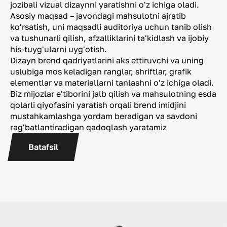
jozibali vizual dizaynni yaratishni o'z ichiga oladi.
Asosiy maqsad – javondagi mahsulotni ajratib
ko'rsatish, uni maqsadli auditoriya uchun tanib olish
va tushunarli qilish, afzalliklarini ta'kidlash va ijobiy
his-tuyg'ularni uyg'otish.
Dizayn brend qadriyatlarini aks ettiruvchi va uning
uslubiga mos keladigan ranglar, shriftlar, grafik
elementlar va materiallarni tanlashni o'z ichiga oladi.
Biz mijozlar e'tiborini jalb qilish va mahsulotning esda
qolarli qiyofasini yaratish orqali brend imidjini
mustahkamlashga yordam beradigan va savdoni
rag'batlantiradigan qadoqlash yaratamiz
Batafsil