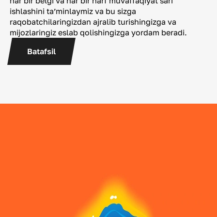
har bir belgi va har bir harf muvaffaqiyat sari
ishlashini taʼminlaymiz va bu sizga
raqobatchilaringizdan ajralib turishingizga va
mijozlaringiz eslab qolishingizga yordam beradi.
Batafsil