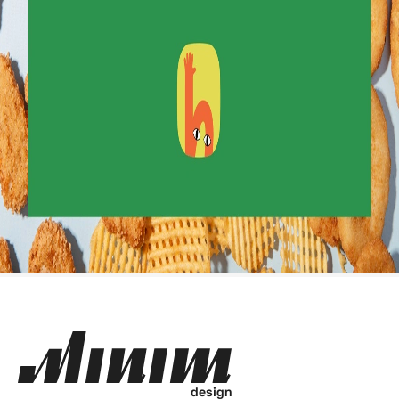
d
e
s
i
g
n