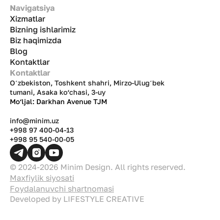
Navigatsiya
Xizmatlar
Bizning ishlarimiz
Biz haqimizda
Blog
Kontaktlar
Kontaktlar
Oʻzbekiston, Toshkent shahri, Mirzo-Ulugʻbek
tumani, Asaka ko‘chasi, 3-uy
Mo‘ljal: Darkhan Avenue TJM
info@minim.uz
+998 97 400-04-13
+998 95 540-00-05
© 2024-2026 Minim Design. All rights reserved.
Maxfiylik siyosati
Foydalanuvchi shartnomasi
Developed by
LIFESTYLE CREATIVE