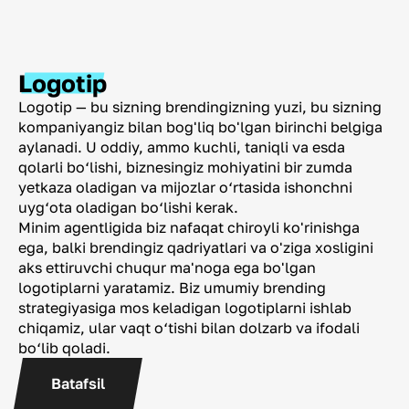
Logotip
Logotip — bu sizning brendingizning yuzi, bu sizning
kompaniyangiz bilan bog'liq bo'lgan birinchi belgiga
aylanadi. U oddiy, ammo kuchli, taniqli va esda
qolarli bo‘lishi, biznesingiz mohiyatini bir zumda
yetkaza oladigan va mijozlar o‘rtasida ishonchni
uyg‘ota oladigan bo‘lishi kerak.
Minim agentligida biz nafaqat chiroyli ko'rinishga
ega, balki brendingiz qadriyatlari va o'ziga xosligini
aks ettiruvchi chuqur ma'noga ega bo'lgan
logotiplarni yaratamiz. Biz umumiy brending
strategiyasiga mos keladigan logotiplarni ishlab
chiqamiz, ular vaqt o‘tishi bilan dolzarb va ifodali
bo‘lib qoladi.
Batafsil