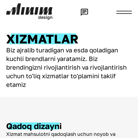
d
e
s
i
g
n
XIZMATLAR
Biz ajralib turadigan va esda qoladigan
kuchli brendlarni yaratamiz. Biz
brendingizni rivojlantirish va rivojlantirish
uchun to'liq xizmatlar to'plamini taklif
etamiz
Qadoq dizayni
Xizmat mahsulotni qadoqlash uchun noyob va