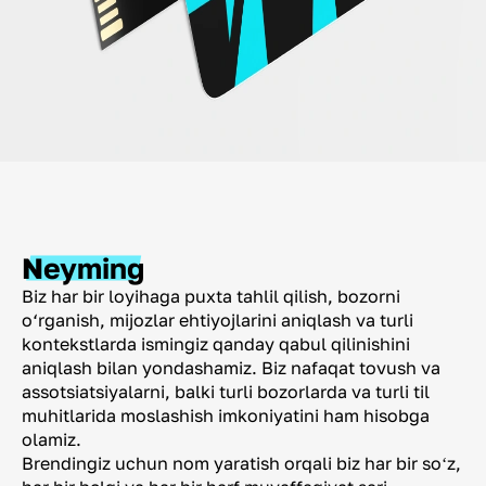
Neyming
Biz har bir loyihaga puxta tahlil qilish, bozorni
o‘rganish, mijozlar ehtiyojlarini aniqlash va turli
kontekstlarda ismingiz qanday qabul qilinishini
aniqlash bilan yondashamiz. Biz nafaqat tovush va
assotsiatsiyalarni, balki turli bozorlarda va turli til
muhitlarida moslashish imkoniyatini ham hisobga
olamiz.
Brendingiz uchun nom yaratish orqali biz har bir soʻz,