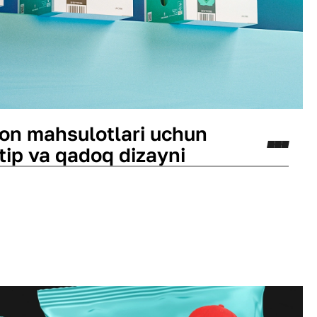
on mahsulotlari uchun
tip va qadoq dizayni
g
Logotip