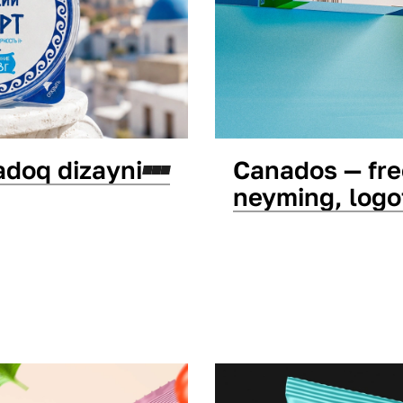
adoq dizayni
Canados — fre
neyming, logo
Qadoq dizayni
Neymin