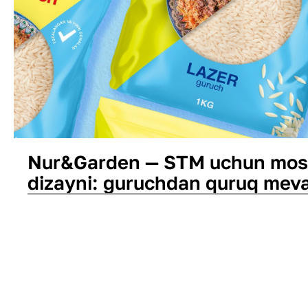
Nur&Garden — STM uchun mos
dizayni: guruchdan quruq mev
Qadoq dizayni
Logotip