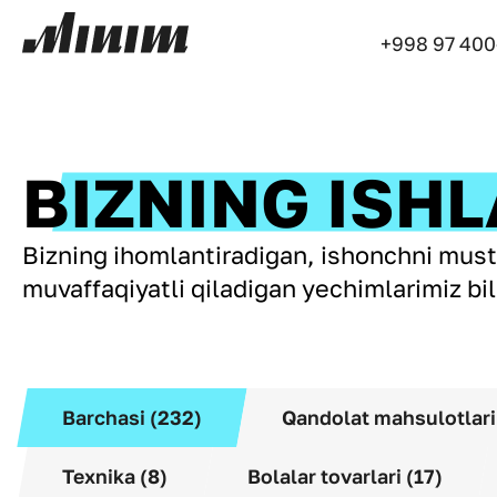
+998 97 400
BIZNING ISHL
Bizning ihomlantiradigan, ishonchni mus
muvaffaqiyatli qiladigan yechimlarimiz bil
Barchasi (232)
Qandolat mahsulotlari
Texnika (8)
Bolalar tovarlari (17)