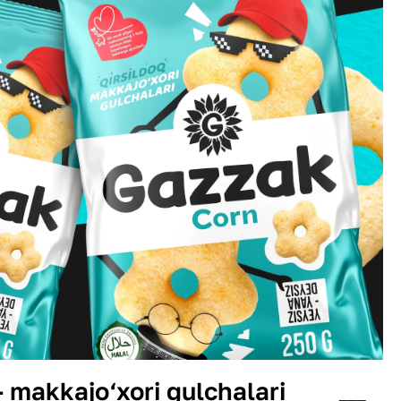
 makkajo‘xori gulchalari