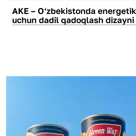
AKE – O‘zbekistonda energetik
uchun dadil qadoqlash dizayni
Qadoq dizayni