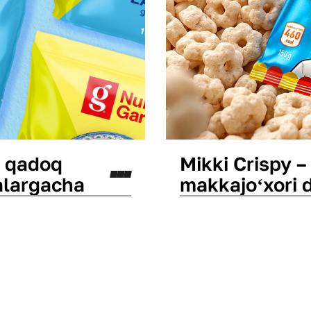
 qadoq
Mikki Crispy –
alargacha
makkajoʻxori 
Qadoq dizayni
Logotip