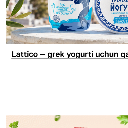
Lattico — grek yogurti uchun q
Qadoq dizayni