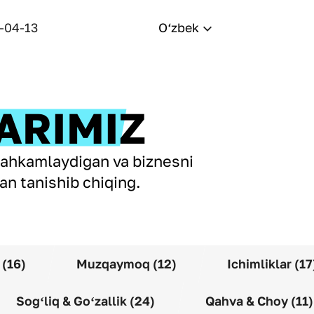
-04-13
O‘zbek
ARIMIZ
tahkamlaydigan va biznesni
an tanishib chiqing.
 (16)
Muzqaymoq (12)
Ichimliklar (17
Sogʻliq & Goʻzallik (24)
Qahva & Choy (11)