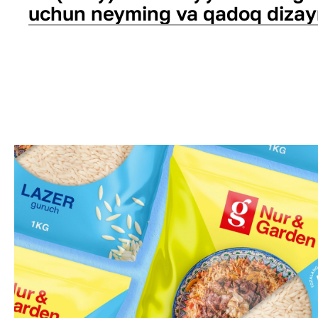
uchun neyming va qadoq dizay
Qadoq dizayni
Neyming