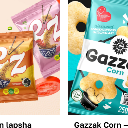
an lapsha
Gazzak Corn —