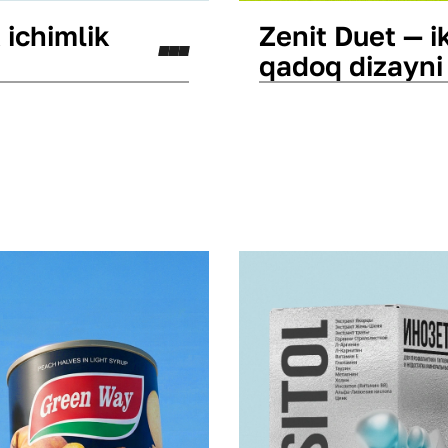
 ichimlik
Zenit Duet — 
qadoq dizayni
Qadoq dizayni