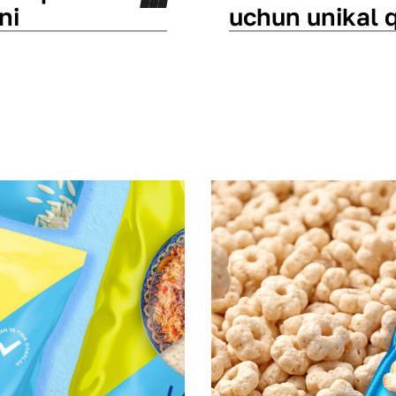
ni
uchun unikal 
Qadoq dizayni