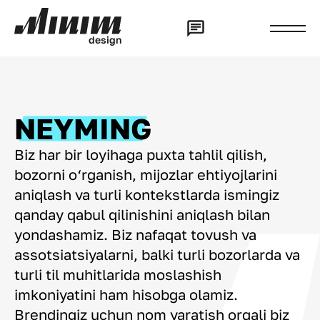
d
e
s
i
g
n
NEYMING
Biz har bir loyihaga puxta tahlil qilish,
bozorni o‘rganish, mijozlar ehtiyojlarini
aniqlash va turli kontekstlarda ismingiz
qanday qabul qilinishini aniqlash bilan
yondashamiz. Biz nafaqat tovush va
assotsiatsiyalarni, balki turli bozorlarda va
turli til muhitlarida moslashish
imkoniyatini ham hisobga olamiz.
Brendingiz uchun nom yaratish orqali biz