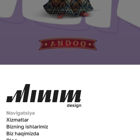
d
e
s
i
g
n
Navigatsiya
Xizmatlar
Bizning ishlarimiz
Biz haqimizda