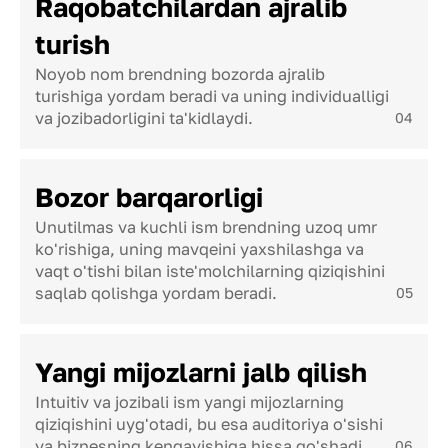
Raqobatchilardan ajralib
turish
Noyob nom brendning bozorda ajralib
turishiga yordam beradi va uning individualligi
va jozibadorligini ta'kidlaydi.
04
Bozor barqarorligi
Unutilmas va kuchli ism brendning uzoq umr
ko'rishiga, uning mavqeini yaxshilashga va
vaqt o'tishi bilan iste'molchilarning qiziqishini
saqlab qolishga yordam beradi.
05
Yangi mijozlarni jalb qilish
Intuitiv va jozibali ism yangi mijozlarning
qiziqishini uyg'otadi, bu esa auditoriya o'sishi
va biznesning kengayishiga hissa qo'shadi.
06