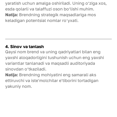
yaratish uchun amalga oshiriladi. Uning o‘ziga xos,
esda qolarli va talaffuzi oson bo‘lishi muhim.
Natija:
Brendning strategik maqsadlariga mos
keladigan potentsial nomlar roʻyxati.
4. Sinov va tanlash
Qaysi nom brend va uning qadriyatlari bilan eng
yaxshi aloqadorligini tushunish uchun eng yaxshi
variantlar tanlanadi va maqsadli auditoriyada
sinovdan o‘tkaziladi.
Natija:
Brendning mohiyatini eng samarali aks
ettiruvchi va iste'molchilar e'tiborini tortadigan
yakuniy nom.