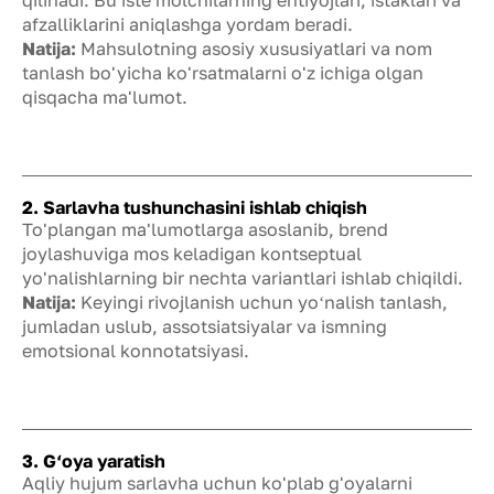
qilinadi. Bu iste'molchilarning ehtiyojlari, istaklari va
afzalliklarini aniqlashga yordam beradi.
Natija:
Mahsulotning asosiy xususiyatlari va nom
tanlash bo'yicha ko'rsatmalarni o'z ichiga olgan
qisqacha ma'lumot.
2. Sarlavha tushunchasini ishlab chiqish
To'plangan ma'lumotlarga asoslanib, brend
joylashuviga mos keladigan kontseptual
yo'nalishlarning bir nechta variantlari ishlab chiqildi.
Natija:
Keyingi rivojlanish uchun yoʻnalish tanlash,
jumladan uslub, assotsiatsiyalar va ismning
emotsional konnotatsiyasi.
3. G‘oya yaratish
Aqliy hujum sarlavha uchun ko'plab g'oyalarni