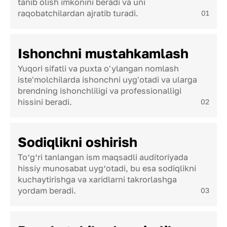
tanib olish imkonini beradi va uni
raqobatchilardan ajratib turadi.
01
Ishonchni mustahkamlash
Yuqori sifatli va puxta o'ylangan nomlash
iste'molchilarda ishonchni uyg'otadi va ularga
brendning ishonchliligi va professionalligi
hissini beradi.
02
Sodiqlikni oshirish
To‘g‘ri tanlangan ism maqsadli auditoriyada
hissiy munosabat uyg‘otadi, bu esa sodiqlikni
kuchaytirishga va xaridlarni takrorlashga
yordam beradi.
03