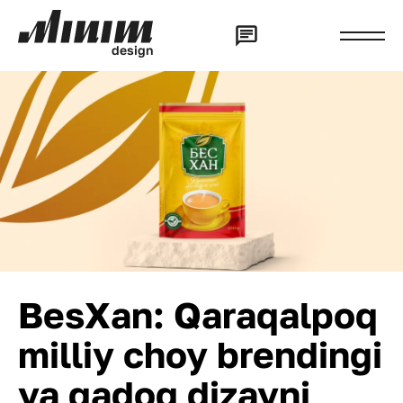
d
e
s
i
g
n
BesXan: Qaraqalpoq
milliy choy brendingi
va qadoq dizayni