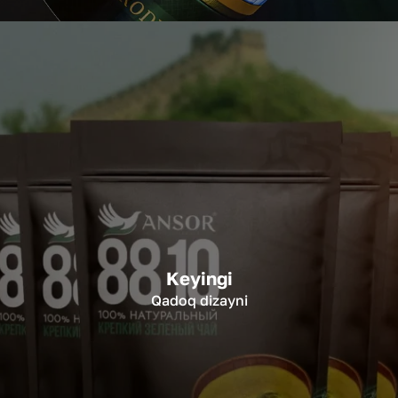
Keyingi
Qadoq dizayni