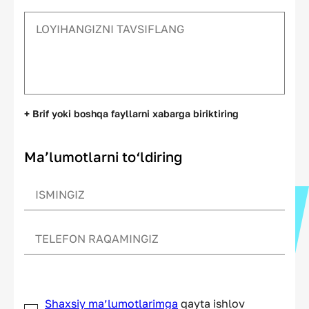
+ Brif yoki boshqa fayllarni xabarga biriktiring
Ma’lumotlarni to‘ldiring
Shaxsiy ma’lumotlarimga
qayta ishlov