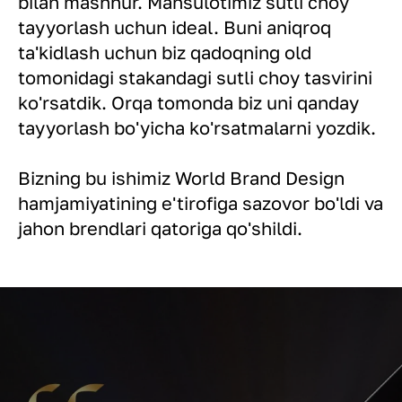
bilan mashhur. Mahsulotimiz sutli choy
tayyorlash uchun ideal. Buni aniqroq
ta'kidlash uchun biz qadoqning old
tomonidagi stakandagi sutli choy tasvirini
ko'rsatdik. Orqa tomonda biz uni qanday
tayyorlash bo'yicha ko'rsatmalarni yozdik.
Bizning bu ishimiz World Brand Design
hamjamiyatining e'tirofiga sazovor bo'ldi va
jahon brendlari qatoriga qo'shildi.