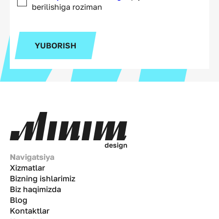
berilishiga roziman
YUBORISH
d
e
s
i
g
n
Navigatsiya
Xizmatlar
Bizning ishlarimiz
Biz haqimizda
Blog
Kontaktlar