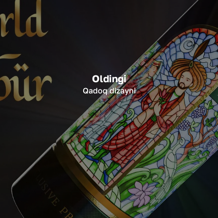
Oldingi
Qadoq dizayni