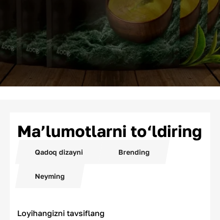
Ma’lumotlarni to‘ldiring
Qadoq dizayni
Brending
Neyming
Loyihangizni tavsiflang