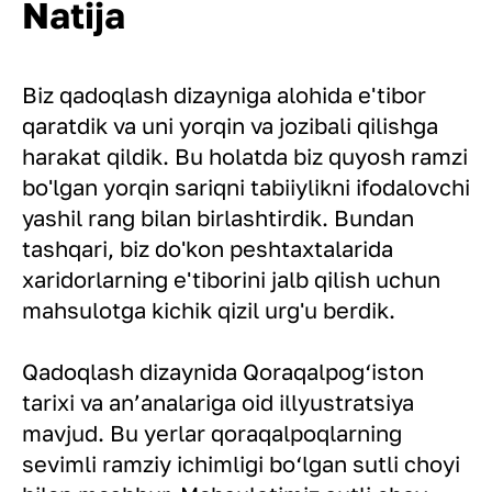
Natija
Biz qadoqlash dizayniga alohida e'tibor
qaratdik va uni yorqin va jozibali qilishga
harakat qildik. Bu holatda biz quyosh ramzi
bo'lgan yorqin sariqni tabiiylikni ifodalovchi
yashil rang bilan birlashtirdik. Bundan
tashqari, biz do'kon peshtaxtalarida
xaridorlarning e'tiborini jalb qilish uchun
mahsulotga kichik qizil urg'u berdik.
Qadoqlash dizaynida Qoraqalpog‘iston
tarixi va an’analariga oid illyustratsiya
mavjud. Bu yerlar qoraqalpoqlarning
sevimli ramziy ichimligi bo‘lgan sutli choyi