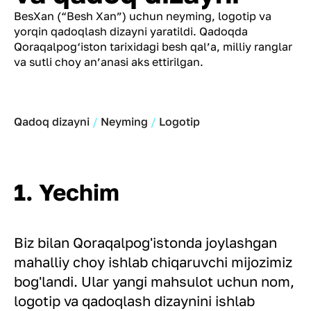
BesXan (“Besh Xan”) uchun neyming, logotip va
yorqin qadoqlash dizayni yaratildi. Qadoqda
Qoraqalpog‘iston tarixidagi besh qal’a, milliy ranglar
va sutli choy an’anasi aks ettirilgan.
Qadoq dizayni
Neyming
Logotip
1. Yechim
Biz bilan Qoraqalpog'istonda joylashgan
mahalliy choy ishlab chiqaruvchi mijozimiz
bog'landi. Ular yangi mahsulot uchun nom,
logotip va qadoqlash dizaynini ishlab