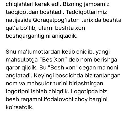
chiqishlari kerak edi. Bizning jamoamiz
tadqiqotdan boshladi. Tadqiqotlarimiz
natijasida Qoraqalpog‘iston tarixida beshta
qal’a bo‘lib, ularni beshta xon
boshqarganligini aniqladik.
Shu ma’lumotlardan kelib chiqib, yangi
mahsulotga “Bes Xon” deb nom berishga
qaror qildik. Bu "Besh xon" degan ma'noni
anglatadi. Keyingi bosqichda biz tanlangan
nom va mahsulot turini birlashtirgan
logotipni ishlab chiqdik. Logotipda biz
besh raqamni ifodalovchi choy bargini
ko'rsatdik.