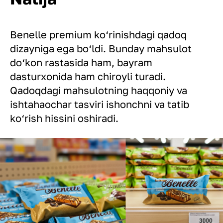
Benelle premium ko‘rinishdagi qadoq
dizayniga ega bo‘ldi. Bunday mahsulot
do‘kon rastasida ham, bayram
dasturxonida ham chiroyli turadi.
Qadoqdagi mahsulotning haqqoniy va
ishtahaochar tasviri ishonchni va tatib
ko‘rish hissini oshiradi.