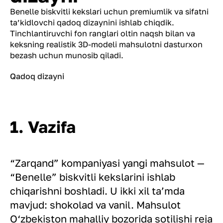
Benelle biskvitli kekslari uchun premiumlik va sifatni
ta’kidlovchi qadoq dizaynini ishlab chiqdik.
Tinchlantiruvchi fon ranglari oltin naqsh bilan va
keksning realistik 3D-modeli mahsulotni dasturxon
bezash uchun munosib qiladi.
Qadoq dizayni
1. Vazifa
“Zarqand” kompaniyasi yangi mahsulot —
“Benelle” biskvitli kekslarini ishlab
chiqarishni boshladi. U ikki xil ta’mda
mavjud: shokolad va vanil. Mahsulot
O‘zbekiston mahalliy bozorida sotilishi reja