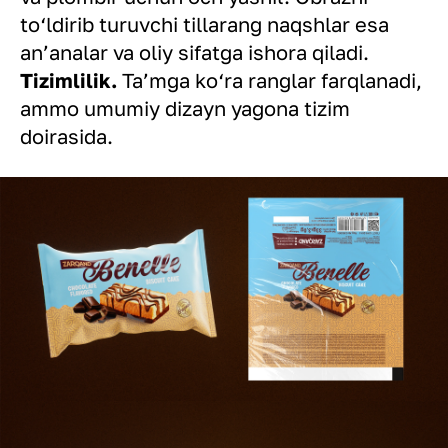
to‘ldirib turuvchi tillarang naqshlar esa
an’analar va oliy sifatga ishora qiladi.
Tizimlilik.
Ta’mga ko‘ra ranglar farqlanadi,
ammo umumiy dizayn yagona tizim
doirasida.