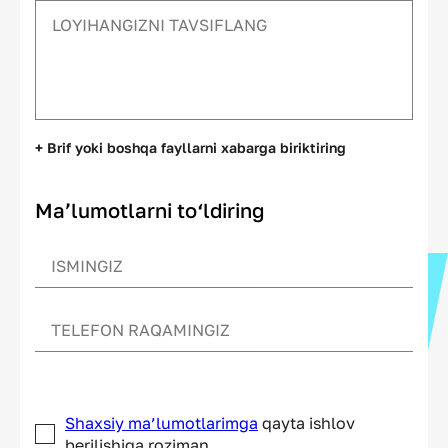
+ Brif yoki boshqa fayllarni xabarga biriktiring
Ma’lumotlarni to‘ldiring
Shaxsiy ma’lumotlarimga
qayta ishlov
berilishiga roziman