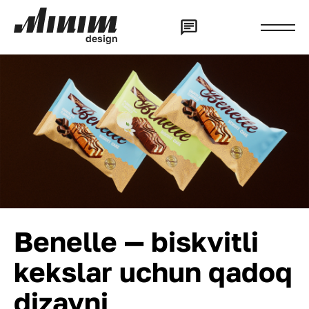
d
e
s
i
g
n
Benelle — biskvitli
kekslar uchun qadoq
dizayni