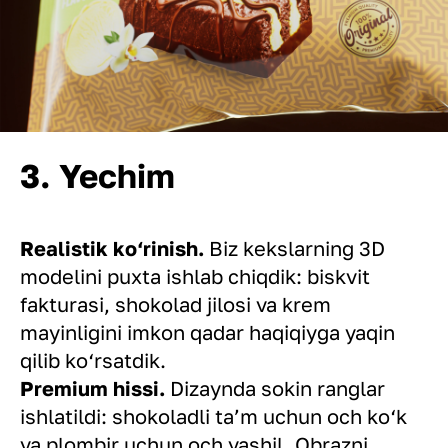
3. Yechim
Realistik ko‘rinish.
Biz kekslarning 3D
modelini puxta ishlab chiqdik: biskvit
fakturasi, shokolad jilosi va krem
mayinligini imkon qadar haqiqiyga yaqin
qilib ko‘rsatdik.
Premium hissi.
Dizaynda sokin ranglar
ishlatildi: shokoladli ta’m uchun och ko‘k
va plombir uchun och yashil. Obrazni