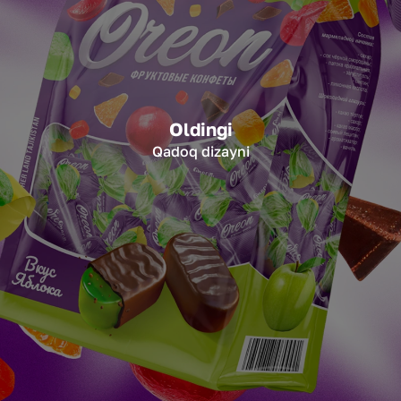
Oldingi
Qadoq dizayni