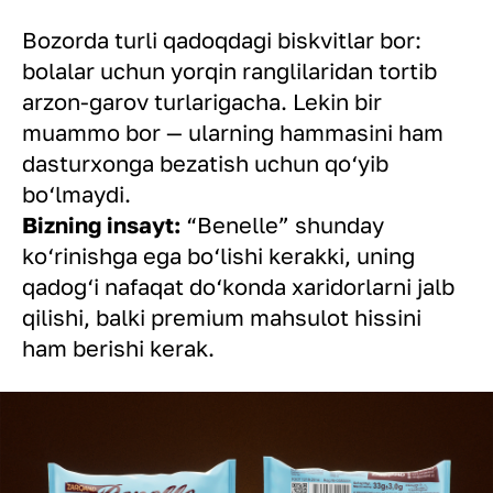
Bozorda turli qadoqdagi biskvitlar bor:
bolalar uchun yorqin ranglilaridan tortib
arzon-garov turlarigacha. Lekin bir
muammo bor — ularning hammasini ham
dasturxonga bezatish uchun qo‘yib
bo‘lmaydi.
Bizning insayt:
“Benelle” shunday
ko‘rinishga ega bo‘lishi kerakki, uning
qadog‘i nafaqat do‘konda xaridorlarni jalb
qilishi, balki premium mahsulot hissini
ham berishi kerak.