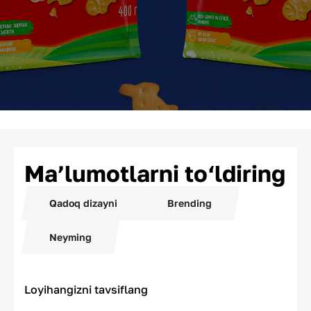
Ma’lumotlarni to‘ldiring
Qadoq dizayni
Brending
Neyming
Loyihangizni tavsiflang