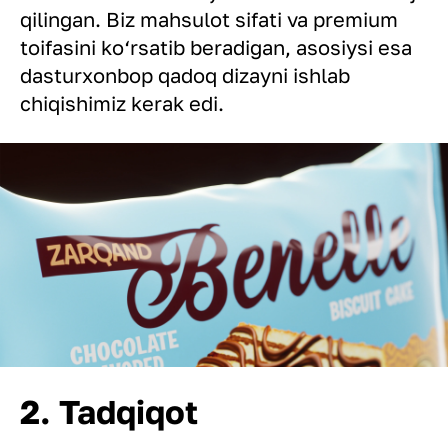
qilingan. Biz mahsulot sifati va premium
toifasini ko‘rsatib beradigan, asosiysi esa
dasturxonbop qadoq dizayni ishlab
chiqishimiz kerak edi.
2. Tadqiqot