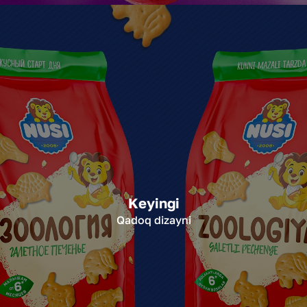
Keyingi
Qadoq dizayni