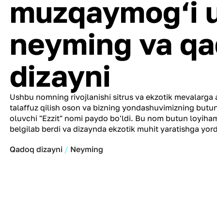
muzqaymog‘i 
neyming va q
dizayni
Ushbu nomning rivojlanishi sitrus va ekzotik mevalarga
talaffuz qilish oson va bizning yondashuvimizning but
oluvchi "Ezzit" nomi paydo bo'ldi. Bu nom butun loyiha
belgilab berdi va dizaynda ekzotik muhit yaratishga yor
Qadoq dizayni
Neyming