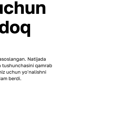
uchun
adoq
 asoslangan. Natijada
un tushunchasini qamrab
miz uchun yo'nalishni
dam berdi.