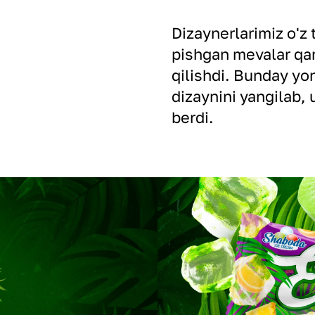
Dizaynerlarimiz o'z 
pishgan mevalar qa
qilishdi. Bunday y
dizaynini yangilab, u
berdi.