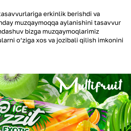
tasavvurlariga erkinlik berishdi va
nday muzqaymoqqa aylanishini tasavvur
ondashuv bizga muzqaymoqlarimiz
larni o‘ziga xos va jozibali qilish imkonini