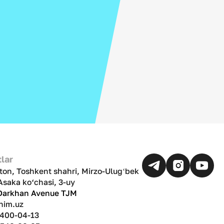
lar
ton, Toshkent shahri, Mirzo-Ulugʻbek
Asaka ko‘chasi, 3-uy
 Darkhan Avenue TJM
nim.uz
 400-04-13