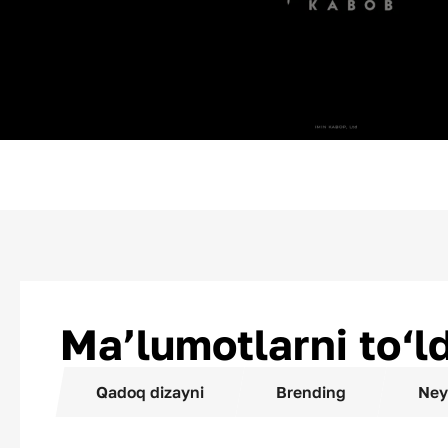
Ma’lumotlarni to‘ld
Qadoq dizayni
Brending
Ney