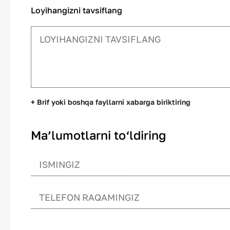
Loyihangizni tavsiflang
+ Brif yoki boshqa fayllarni xabarga biriktiring
Ma’lumotlarni to‘ldiring