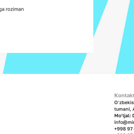
iga roziman
Kontakt
Oʻzbekis
tumani, 
Mo‘ljal:
info@mi
+998 97