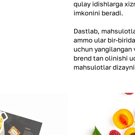
qulay idishlarga xiz
imkonini beradi.
Dastlab, mahsulotla
ammo ular bir-birida
uchun yangilangan v
brend tan olinishi 
mahsulotlar dizaynin