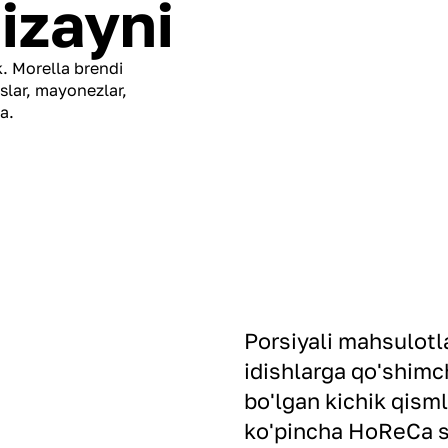
izayni
. Morella brendi
oslar, mayonezlar,
a.
Porsiyali mahsulotl
idishlarga qo'shimc
bo'lgan kichik qism
ko'pincha HoReCa se