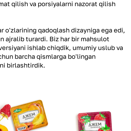
mat qilish va porsiyalarni nazorat qilish
r o'zlarining qadoqlash dizayniga ega edi,
n ajralib turardi. Biz har bir mahsulot
ersiyani ishlab chiqdik, umumiy uslub va
uchun barcha qismlarga bo'lingan
i birlashtirdik.