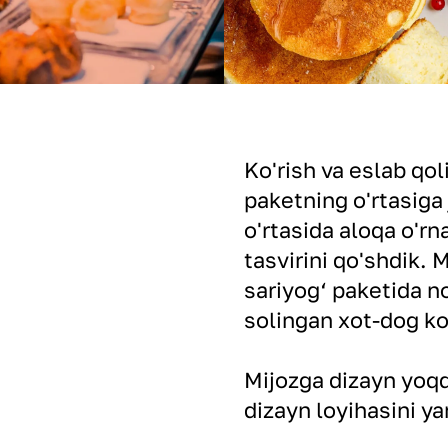
Ko'rish va eslab qol
paketning o'rtasiga
o'rtasida aloqa o'r
tasvirini qo'shdik.
sariyog‘ paketida n
solingan xot-dog ko
Mijozga dizayn yoqdi
dizayn loyihasini ya