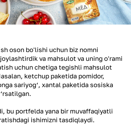
ish oson bo'lishi uchun biz nomni
 joylashtirdik va mahsulot va uning o'rami
natish uchun chetiga tegishli mahsulot
 Masalan, ketchup paketida pomidor,
onga sariyog‘, xantal paketida sosiska
‘rsatilgan.
, bu portfelda yana bir muvaffaqiyatli
ratishdagi ishimizni tasdiqlaydi.