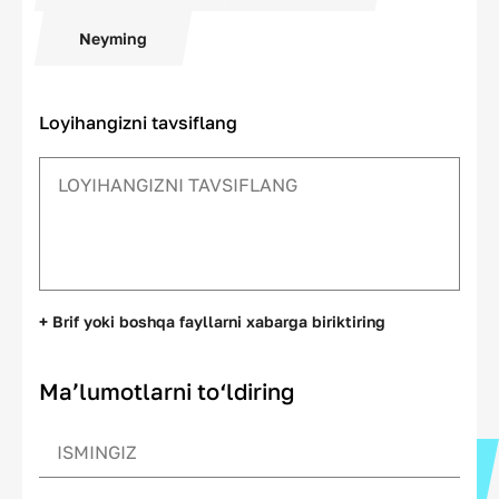
Neyming
Loyihangizni tavsiflang
+ Brif yoki boshqa fayllarni xabarga biriktiring
Ma’lumotlarni to‘ldiring