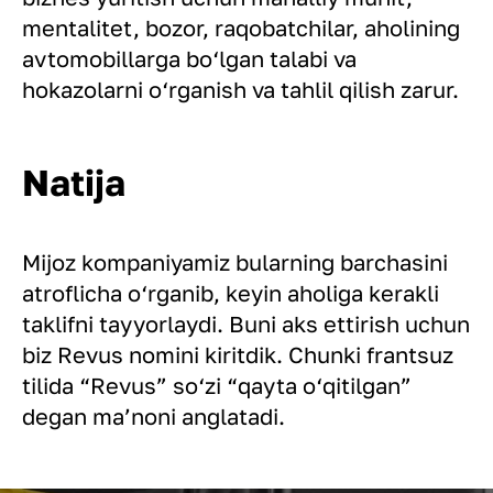
mentalitet, bozor, raqobatchilar, aholining
avtomobillarga bo‘lgan talabi va
hokazolarni o‘rganish va tahlil qilish zarur.
Natija
Mijoz kompaniyamiz bularning barchasini
atroflicha o‘rganib, keyin aholiga kerakli
taklifni tayyorlaydi. Buni aks ettirish uchun
biz Revus nomini kiritdik. Chunki frantsuz
tilida “Revus” so‘zi “qayta o‘qitilgan”
degan ma’noni anglatadi.