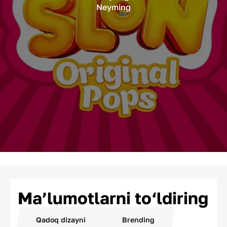
Neyming
Ma’lumotlarni to‘ldiring
Qadoq dizayni
Brending