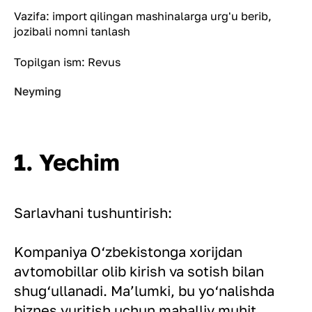
Vazifa: import qilingan mashinalarga urg'u berib,
jozibali nomni tanlash
Topilgan ism: Revus
Neyming
1. Yechim
Sarlavhani tushuntirish:
Kompaniya O‘zbekistonga xorijdan
avtomobillar olib kirish va sotish bilan
shug‘ullanadi. Ma’lumki, bu yo‘nalishda
biznes yuritish uchun mahalliy muhit,