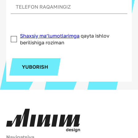
Shaxsiy ma’lumotlarimga
qayta ishlov
berilishiga roziman
YUBORISH
d
e
s
i
g
n
Navigatsiya