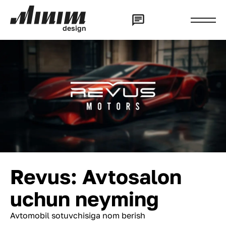
d
e
s
i
g
n
Revus: Avtosalon
uchun neyming
Avtomobil sotuvchisiga nom berish