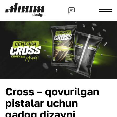
d
e
s
i
g
n
Cross – qovurilgan
pistalar uchun
qadoq dizayni