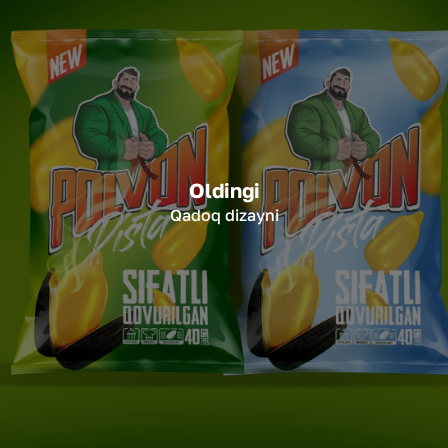
Oldingi
Qadoq dizayni