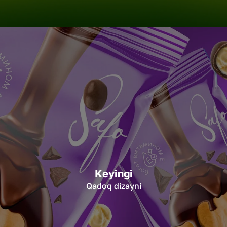
Keyingi
Qadoq dizayni