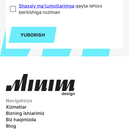
Shaxsiy ma’lumotlarimga
qayta ishlov
berilishiga roziman
YUBORISH
d
e
s
i
g
n
Navigatsiya
Xizmatlar
Bizning ishlarimiz
Biz haqimizda
Blog