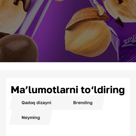
Ma’lumotlarni to‘ldiring
Qadoq dizayni
Brending
Neyming