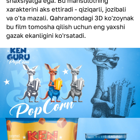
shaxsiyatga ega. Bu mahsulotning
xarakterini aks ettiradi - qiziqarli, jozibali
va o'ta mazali. Qahramondagi 3D ko'zoynak
bu film tomosha qilish uchun eng yaxshi
gazak ekanligini ko'rsatadi.