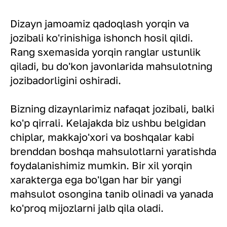
Dizayn jamoamiz qadoqlash yorqin va
jozibali ko'rinishiga ishonch hosil qildi.
Rang sxemasida yorqin ranglar ustunlik
qiladi, bu do'kon javonlarida mahsulotning
jozibadorligini oshiradi.
Bizning dizaynlarimiz nafaqat jozibali, balki
ko'p qirrali. Kelajakda biz ushbu belgidan
chiplar, makkajo'xori va boshqalar kabi
brenddan boshqa mahsulotlarni yaratishda
foydalanishimiz mumkin. Bir xil yorqin
xarakterga ega bo'lgan har bir yangi
mahsulot osongina tanib olinadi va yanada
ko'proq mijozlarni jalb qila oladi.