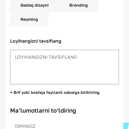
Qadoq dizayni
Brending
Neyming
Loyihangizni tavsiflang
+ Brif yoki boshqa fayllarni xabarga biriktiring
Ma’lumotlarni to‘ldiring