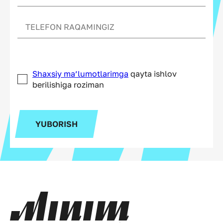
Shaxsiy ma’lumotlarimga
qayta ishlov
berilishiga roziman
YUBORISH