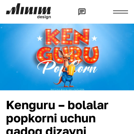
d
e
s
i
g
n
Kenguru – bolalar
popkorni uchun
qadoq dizayni