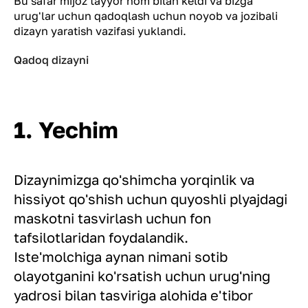
Bu safar mijoz tayyor nom bilan keldi va bizga
urug'lar uchun qadoqlash uchun noyob va jozibali
dizayn yaratish vazifasi yuklandi.
Qadoq dizayni
1. Yechim
Dizaynimizga qo'shimcha yorqinlik va
hissiyot qo'shish uchun quyoshli plyajdagi
maskotni tasvirlash uchun fon
tafsilotlaridan foydalandik.
Iste'molchiga aynan nimani sotib
olayotganini ko'rsatish uchun urug'ning
yadrosi bilan tasviriga alohida e'tibor