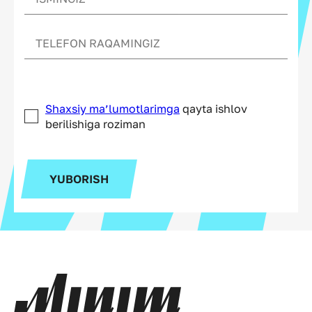
Shaxsiy ma’lumotlarimga
qayta ishlov
berilishiga roziman
YUBORISH