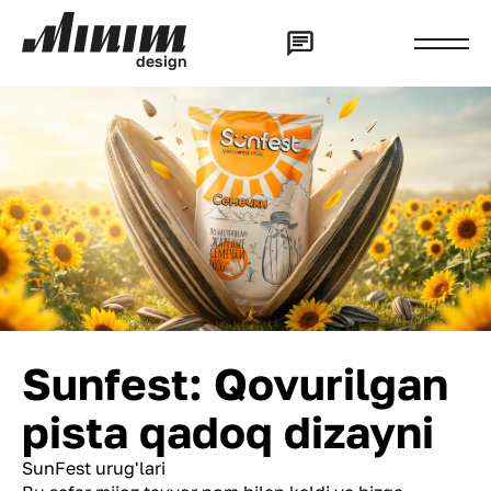
d
e
s
i
g
n
Sunfest: Qovurilgan
pista qadoq dizayni
SunFest urug'lari