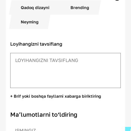
Qadoq dizayni
Brending
Neyming
Loyihangizni tavsiflang
+ Brif yoki boshqa fayllarni xabarga biriktiring
Ma’lumotlarni to‘ldiring