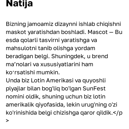
Natija
Bizning jamoamiz dizaynni ishlab chiqishni
maskot yaratishdan boshladi. Mascot — Bu
esda qolarli tasvirni yaratishga va
mahsulotni tanib olishga yordam
beradigan belgi. Shuningdek, u brend
maʼnolari va xususiyatlarini ham
koʻrsatishi mumkin.
Unda biz Lotin Amerikasi va quyoshli
plyajlar bilan bog'liq bo'lgan SunFest
nomini oldik, shuning uchun biz lotin
amerikalik qiyofasida, lekin urug'ning o'zi
ko'rinishida belgi chizishga qaror qildik.</p
>