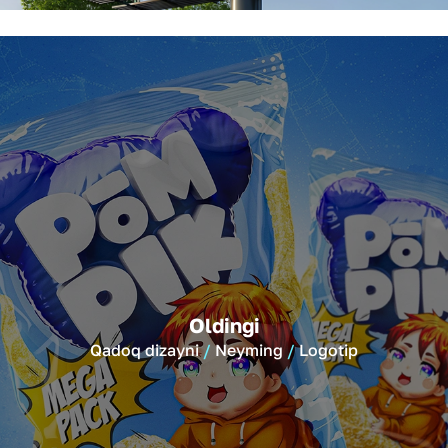
Oldingi
Qadoq dizayni
Neyming
Logotip