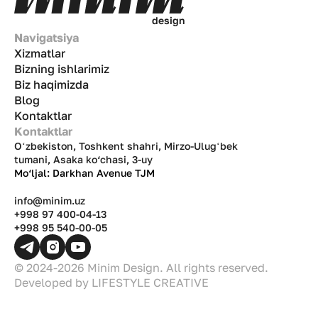
d
e
s
i
g
n
Navigatsiya
Xizmatlar
Bizning ishlarimiz
Biz haqimizda
Blog
Kontaktlar
Kontaktlar
Oʻzbekiston, Toshkent shahri, Mirzo-Ulugʻbek
tumani, Asaka ko‘chasi, 3-uy
Mo‘ljal: Darkhan Avenue TJM
info@minim.uz
+998 97 400-04-13
+998 95 540-00-05
© 2024-2026 Minim Design. All rights reserved.
Developed by
LIFESTYLE CREATIVE