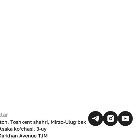
lar
ton, Toshkent shahri, Mirzo-Ulugʻbek
Asaka ko‘chasi, 3-uy
 Darkhan Avenue TJM