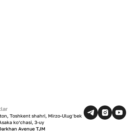
lar
ton, Toshkent shahri, Mirzo-Ulugʻbek
Asaka ko‘chasi, 3-uy
 Darkhan Avenue TJM