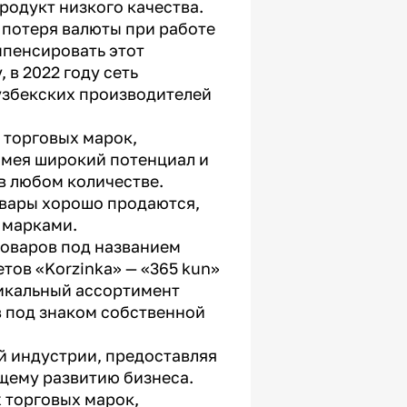
родукт низкого качества.
 потеря валюты при работе
мпенсировать этот
 в 2022 году сеть
 узбекских производителей
 торговых марок,
Имея широкий потенциал и
 в любом количестве.
овары хорошо продаются,
 марками.
товаров под названием
етов «Korzinka» — «365 kun»
никальный ассортимент
в под знаком собственной
й индустрии, предоставляя
бщему развитию бизнеса.
 торговых марок,