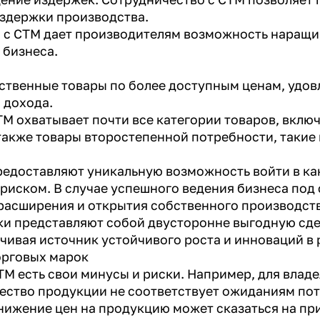
издержки производства.
а с СТМ дает производителям возможность наращ
 бизнеса.
ственные товары по более доступным ценам, удо
 дохода.
М охватывает почти все категории товаров, вклю
также товары второстепенной потребности, такие 
редоставляют уникальную возможность войти в ка
иском. В случае успешного ведения бизнеса под 
асширения и открытия собственного производств
и представляют собой двусторонне выгодную сдел
ечивая источник устойчивого роста и инноваций в
орговых марок
СТМ есть свои минусы и риски. Например, для влад
чество продукции не соответствует ожиданиям по
нижение цен на продукцию может сказаться на пр