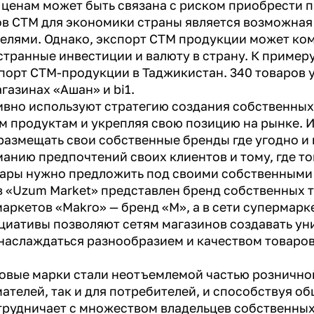
 ценам может быть связана с риском приобрести п
ов СТМ для экономики страны является возможная
елями. Однако, экспорт СТМ продукции может ко
транные инвестиции и валюту в страну. К примеру,
спорт СТМ-продукции в Таджикистан. 340 товаров
газинах «Ашан» и bi1.
ивно используют стратегию создания собственных
м продуктам и укрепляя свою позицию на рынке. 
 размещать свои собственные бренды где угодно и
анию предпочтений своих клиентов и тому, где т
овары нужно предложить под своими собственными
в «Uzum Market» представлен бренд собственных 
рмаркетов «Makro» — бренд «M», а в сети супермарк
ициативы позволяют сетям магазинов создавать у
 наслаждаться разнообразием и качеством товаро
овые марки стали неотъемлемой частью рознично
ателей, так и для потребителей, и способствуя о
трудничает с множеством владельцев собственных