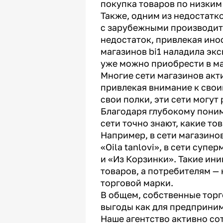
покупка товаров по низким
Также, одним из недостатк
с зарубежными производит
недостаток, привлекая инос
магазинов bi1 наладила эк
уже можно приобрести в ма
Многие сети магазинов акт
привлекая внимание к свои
свои полки, эти сети могут
Благодаря глубокому поним
сети точно знают, какие т
Например, в сети магазино
«Oila tanlovi», в сети супе
и «Из Корзинки». Такие ин
товаров, а потребителям —
торговой марки.
В общем, собственные торг
выгоды как для предприним
Наше агентство активно со