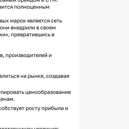
овится полноценным
ых марок является сеть
 они внедрили в своем
ки», превратившись в
в, производителей и
литься на рынке, создавая
улировать ценообразование
ценам.
собствует росту прибыли и
 поставщикам увеличить