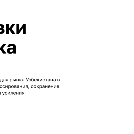
вки
ка
для рынка Узбекистана в
оссирования, сохранение
я усиления