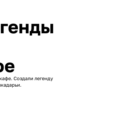
егенды
фе
 кафе. Создали легенду
шкадарьи.