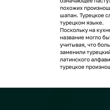
означающее пастух
похожих произноше
шапан. Турецкое с
турецком языке.
Поскольку на кухн
название могло бы
учитывая, что бол
заменили турецкий
латинского алфавит
турецкое произно