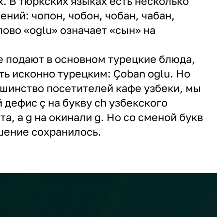
. В тюркских языках есть несколько
ний: чопон, чобон, чобан, чабан,
лово «oğlu» означает «сын» на
е подают в основном турецкие блюда,
ть исконно турецким: Çoban oğlu. Но
ьшинство посетителей кафе узбеки, мы
 дефис ç на букву ch узбекского
а, а ğ на окинали g. Но со сменой букв
шение сохранилось.