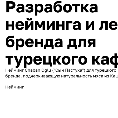
Разработка
нейминга и л
бренда для
турецкого ка
Нейминг Chaban Oglu ("Сын Пастуха") для турецкого
бренда, подчеркивающую натуральность мяса из Ка
Нейминг