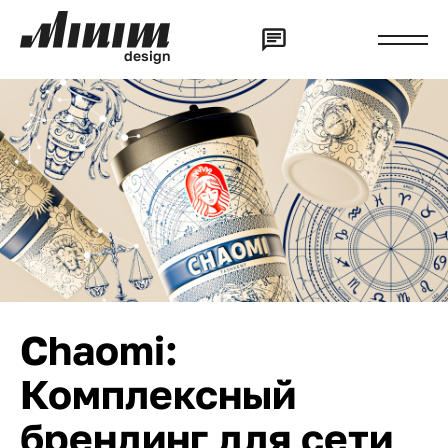
d
e
s
i
g
n
Chaomi:
Комплексный
брендинг для сети