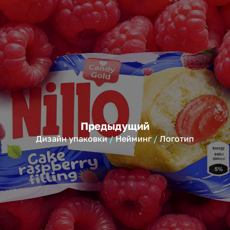
Предыдущий
Дизайн упаковки
Нейминг
Логотип