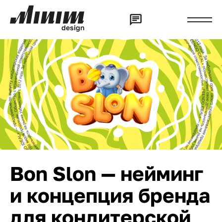
d
e
s
i
g
n
Bon Slon — нейминг
и концепция бренда
для кондитерской