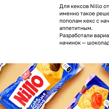
Для кексов Nillo 
именно такое реш
пополам кекс с на
аппетитным.
Разработали вариа
начинок — шокола