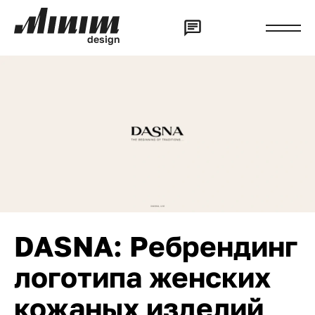
d
e
s
i
g
n
DASNA: Ребрендинг
логотипа женских
кожаных изделий