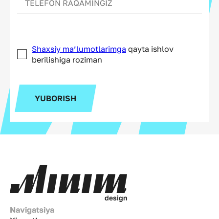
Shaxsiy ma’lumotlarimga
qayta ishlov
berilishiga roziman
YUBORISH
d
e
s
i
g
n
Navigatsiya