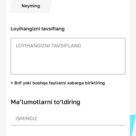
Neyming
Loyihangizni tavsiflang
+ Brif yoki boshqa fayllarni xabarga biriktiring
Ma’lumotlarni to‘ldiring