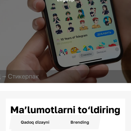
Ma’lumotlarni to‘ldiring
Qadoq dizayni
Brending