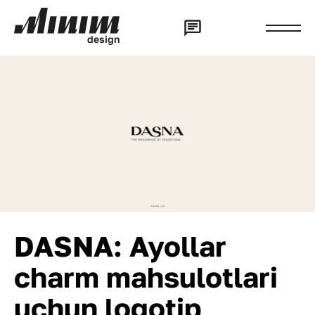
d
e
s
i
g
n
DASNA: Ayollar
charm mahsulotlari
uchun logotip