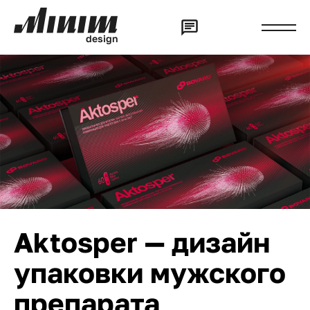
d
e
s
i
g
n
Aktosper — дизайн
упаковки мужского
препарата