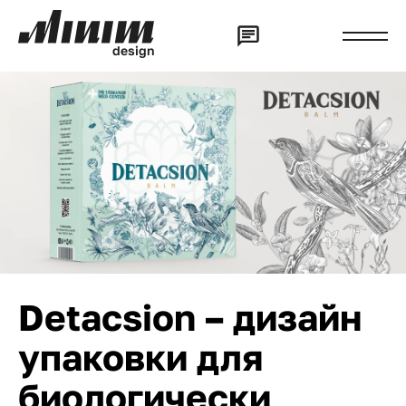
d
e
s
i
g
n
Detacsion – дизайн
упаковки для
биологически