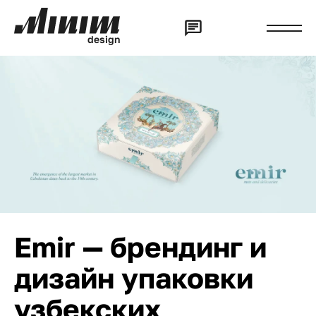
d
e
s
i
g
n
Emir — брендинг и
дизайн упаковки
узбекских