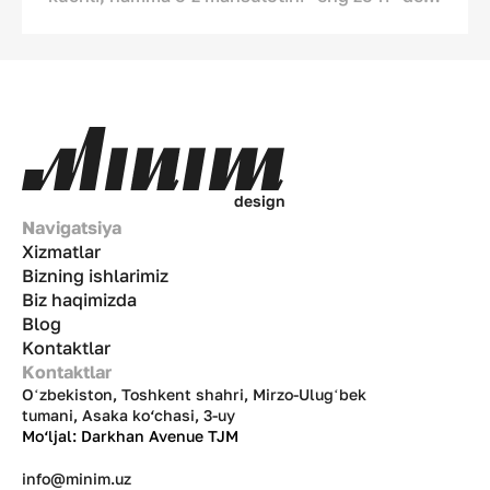
maqtamoqda. Lekin agar diqqat bilan
qarasak, jiddiy o‘zgarishlarni
ko‘ramiz. Muzqaymoq endi faqat chillada
jonga oro berish vositasi emas. U
madaniyatimizning bir qismiga, mehr-oqibat
ko‘rsatish vositasiga va dasturxon ko‘rkiga
aylanib ulgurdi. Ushbu tahliliy maqolada
raqamlar, real hayotdan olingan misollar va
d
e
s
i
g
n
o‘zbek bozoriga mos strategiyalar haqida so‘z
Navigatsiya
boradi.
Xizmatlar
Bizning ishlarimiz
Biz haqimizda
Blog
Kontaktlar
Kontaktlar
Oʻzbekiston, Toshkent shahri, Mirzo-Ulugʻbek
tumani, Asaka ko‘chasi, 3-uy
Mo‘ljal: Darkhan Avenue TJM
info@minim.uz