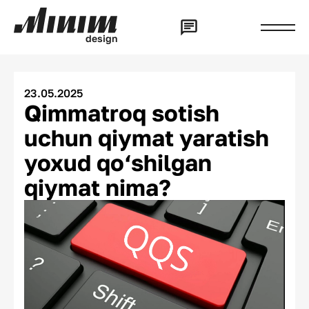
d
e
s
i
g
n
23.05.2025
Qimmatroq sotish
uchun qiymat yaratish
yoxud qo‘shilgan
qiymat nima?