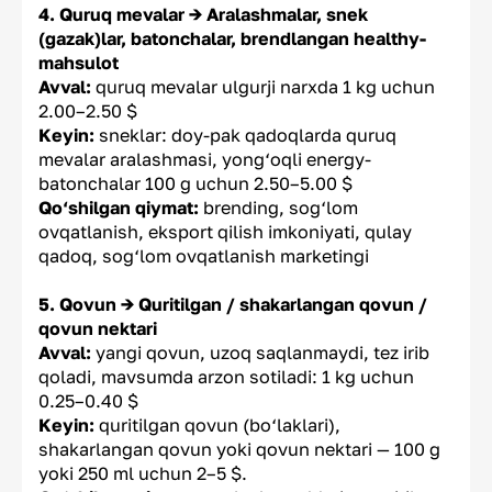
4. Quruq mevalar → Aralashmalar, snek
(gazak)lar, batonchalar, brendlangan healthy-
mahsulot
Avval:
quruq mevalar ulgurji narxda 1 kg uchun
2.00–2.50 $
Keyin:
sneklar: doy-pak qadoqlarda quruq
mevalar aralashmasi, yong‘oqli energy-
batonchalar 100 g uchun 2.50–5.00 $
Qo‘shilgan qiymat:
brending, sog‘lom
ovqatlanish, eksport qilish imkoniyati, qulay
qadoq, sog‘lom ovqatlanish marketingi
5. Qovun → Quritilgan / shakarlangan qovun /
qovun nektari
Avval:
yangi qovun, uzoq saqlanmaydi, tez irib
qoladi, mavsumda arzon sotiladi: 1 kg uchun
0.25–0.40 $
Keyin:
quritilgan qovun (bo‘laklari),
shakarlangan qovun yoki qovun nektari — 100 g
yoki 250 ml uchun 2–5 $.