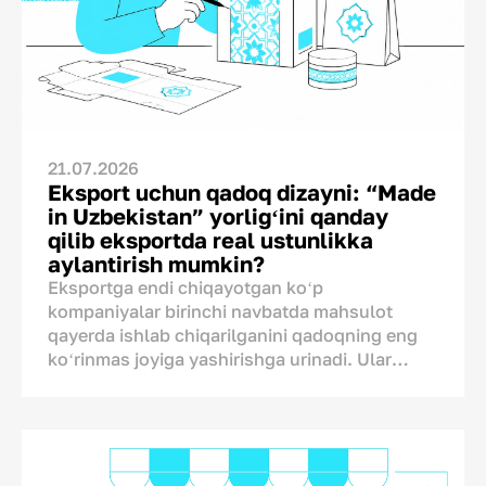
21.07.2026
Eksport uchun qadoq dizayni: “Made
in Uzbekistan” yorligʻini qanday
qilib eksportda real ustunlikka
aylantirish mumkin?
Eksportga endi chiqayotgan koʻp
kompaniyalar birinchi navbatda mahsulot
qayerda ishlab chiqarilganini qadoqning eng
koʻrinmas joyiga yashirishga urinadi. Ular
“Made in Uzbekistan” degan yozuv chet ellik
xaridorni choʻchitadi deb oʻylashadi. Xavotir
oʻrinli, lekin tadqiqotlar buni tasdiqlamaydi.
Chunki mahsulotning qayerdan kelib chiqqani
yashirish kerak boʻlgan avtomatik “minus”