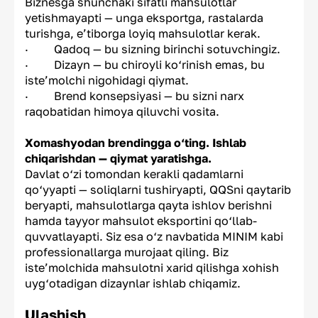
Biznesga shunchaki sifatli mahsulotlar
yetishmayapti — unga eksportga, rastalarda
turishga, e’tiborga loyiq mahsulotlar kerak.
· Qadoq — bu sizning birinchi sotuvchingiz.
· Dizayn — bu chiroyli ko‘rinish emas, bu
iste’molchi nigohidagi qiymat.
· Brend konsepsiyasi — bu sizni narx
raqobatidan himoya qiluvchi vosita.
Xomashyodan brendingga o‘ting. Ishlab
chiqarishdan — qiymat yaratishga.
Davlat o‘zi tomondan kerakli qadamlarni
qo‘yyapti — soliqlarni tushiryapti, QQSni qaytarib
beryapti, mahsulotlarga qayta ishlov berishni
hamda tayyor mahsulot eksportini qo‘llab-
quvvatlayapti. Siz esa o‘z navbatida MINIM kabi
professionallarga murojaat qiling. Biz
iste’molchida mahsulotni xarid qilishga xohish
uyg‘otadigan dizaynlar ishlab chiqamiz.
Ulashish