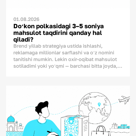
01.08.2026
Doʻkon polkasidagi 3–5 soniya
mahsulot taqdirini qanday hal
qiladi?
Brend yillab strategiya ustida ishlashi,
reklamaga millionlar sarflashi va oʻz nomini
tanitishi mumkin. Lekin oxir-oqibat mahsulot
sotiladimi yoki yoʻqmi — barchasi bitta joyda,
doʻkon polkasida hal boʻladi. Chunki brend va
xaridor oʻrtasidagi oxirgi muloqot televizorda
yoki ijtimoiy tarmoqlarda emas, aynan shu
yerda boʻlib oʻtadi. Bu muloqot uchun esa
brendda atigi bir necha soniya vaqt bor, xolos.