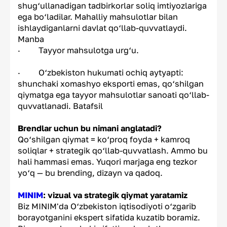
shug‘ullanadigan tadbirkorlar soliq imtiyozlariga
ega bo‘ladilar. Mahalliy mahsulotlar bilan
ishlaydiganlarni davlat qo‘llab-quvvatlaydi.
Manba
· Tayyor mahsulotga urg‘u.
· O‘zbekiston hukumati ochiq aytyapti:
shunchaki xomashyo eksporti emas, qo‘shilgan
qiymatga ega tayyor mahsulotlar sanoati qo‘llab-
quvvatlanadi. Batafsil
Brendlar uchun bu nimani anglatadi?
Qo‘shilgan qiymat = ko‘proq foyda + kamroq
soliqlar + strategik qo‘llab-quvvatlash. Ammo bu
hali hammasi emas. Yuqori marjaga eng tezkor
yo‘q — bu brending, dizayn va qadoq.
MINIM
: vizual va strategik qiymat yaratamiz
Biz MINIM'da O‘zbekiston iqtisodiyoti o‘zgarib
borayotganini ekspert sifatida kuzatib boramiz.