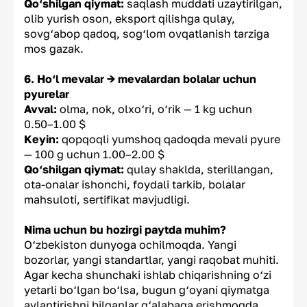
Qo‘shilgan qiymat:
saqlash muddati uzaytirilgan,
olib yurish oson, eksport qilishga qulay,
sovg‘abop qadoq, sog‘lom ovqatlanish tarziga
mos gazak.
6. Ho‘l mevalar → mevalardan bolalar uchun
pyurelar
Avval:
olma, nok, olxo‘ri, o‘rik — 1 kg uchun
0.50–1.00 $
Keyin:
qopqoqli yumshoq qadoqda mevali pyure
— 100 g uchun 1.00–2.00 $
Qo‘shilgan qiymat:
qulay shaklda, sterillangan,
ota-onalar ishonchi, foydali tarkib, bolalar
mahsuloti, sertifikat mavjudligi.
Nima uchun bu hozirgi paytda muhim?
O‘zbekiston dunyoga ochilmoqda. Yangi
bozorlar, yangi standartlar, yangi raqobat muhiti.
Agar kecha shunchaki ishlab chiqarishning o‘zi
yetarli bo‘lgan bo‘lsa, bugun g‘oyani qiymatga
aylantirishni bilganlar g‘alabaga erishmoqda.