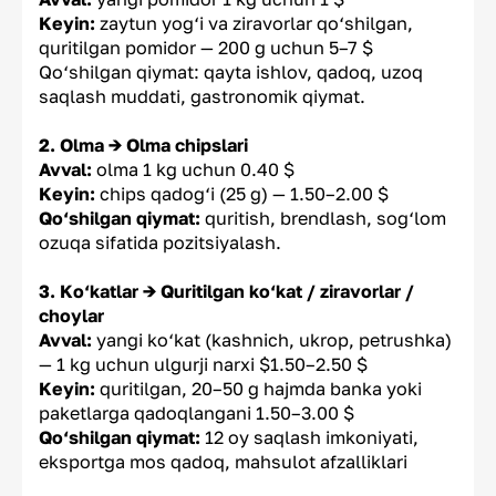
Keyin:
zaytun yog‘i va ziravorlar qo‘shilgan,
quritilgan pomidor — 200 g uchun 5–7 $
Qo‘shilgan qiymat: qayta ishlov, qadoq, uzoq
saqlash muddati, gastronomik qiymat.
2. Olma → Olma chipslari
Avval:
olma 1 kg uchun 0.40 $
Keyin:
chips qadog‘i (25 g) — 1.50–2.00 $
Qo‘shilgan qiymat:
quritish, brendlash, sog‘lom
ozuqa sifatida pozitsiyalash.
3. Ko‘katlar → Quritilgan ko‘kat / ziravorlar /
choylar
Avval:
yangi ko‘kat (kashnich, ukrop, petrushka)
— 1 kg uchun ulgurji narxi $1.50–2.50 $
Keyin:
quritilgan, 20–50 g hajmda banka yoki
paketlarga qadoqlangani 1.50–3.00 $
Qo‘shilgan qiymat:
12 oy saqlash imkoniyati,
eksportga mos qadoq, mahsulot afzalliklari