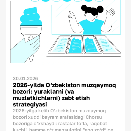
emas, balki boshqa davlatdagi raqobatchilar
ishlata olmaydigan noyob brend aktivlaridan
biridir. Axir xitoylik ham, turk ham oʻz
mahsulotiga “Made in Uzbekistan” deb yoza
olmaydi. Shuning uchun gap yorliqni
koʻrsatish yoki koʻrsatmaslikda emas. Muhimi
— uni qanday qilib toʻgʻri koʻrsata bilishda.
30.01.2026
2026-yilda O‘zbekiston muzqaymoq
bozori: yuraklarni (va
muzlatkichlarni) zabt etish
strategiyasi
2026-yilga kelib O‘zbekiston muzqaymoq
bozori xuddi bayram arafasidagi Chorsu
bozoriga o‘xshaydi: rastalar to‘la, raqobat
kuchli, hamma o‘z mahsulotini “eng zo‘ri” deb