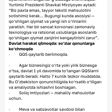
Yurtimiz Prezidenti Shavkat Mirziyoyev aytadi:
“Biz paxta emas, tayyor tekstil mahsulotini
sotishimiz kerak... Bugungi kunda asosiysi —
qo‘shilgan qiymat va yangi ish o‘rinlarini
yaratish. Har bir sanoat korxonasi zamonaviy
texnologiya va ratsional uslublarga asoslanib
qo‘shilgan qiymat zanjirini kengaytirishi zarur”.
Davlat harakat qilmoqda: so‘zlar qonunlarga
ko‘chmoqda
· QQS qaytarib berilmoqda.
· Agar biznesingiz o‘rta yoki yirik biznesga
o‘tsa, davlat 1 yil davomida to‘langan QQSlarni
qaytarib beradi. Hatto 7 kunlik tezkor muddatda.
Bu O‘zbekiston qonunchiligida ko‘rsatib o‘tilgan
va amaliyotda ishlashni boshlagan.
· Soliq imtiyozlari — mahalliy mahsulotlar
uchun.
· Meva va sabzavotlar savdosi bilan