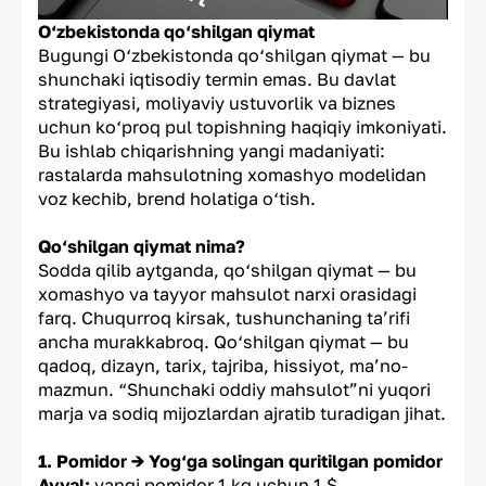
O‘zbekistonda qo‘shilgan qiymat
Bugungi O‘zbekistonda qo‘shilgan qiymat — bu
shunchaki iqtisodiy termin emas. Bu davlat
strategiyasi, moliyaviy ustuvorlik va biznes
uchun ko‘proq pul topishning haqiqiy imkoniyati.
Bu ishlab chiqarishning yangi madaniyati:
rastalarda mahsulotning xomashyo modelidan
voz kechib, brend holatiga o‘tish.
Qo‘shilgan qiymat nima?
Sodda qilib aytganda, qo‘shilgan qiymat — bu
xomashyo va tayyor mahsulot narxi orasidagi
farq. Chuqurroq kirsak, tushunchaning ta’rifi
ancha murakkabroq. Qo‘shilgan qiymat — bu
qadoq, dizayn, tarix, tajriba, hissiyot, ma’no-
mazmun. “Shunchaki oddiy mahsulot”ni yuqori
marja va sodiq mijozlardan ajratib turadigan jihat.
1. Pomidor → Yog‘ga solingan quritilgan pomidor
Avval:
yangi pomidor 1 kg uchun 1 $