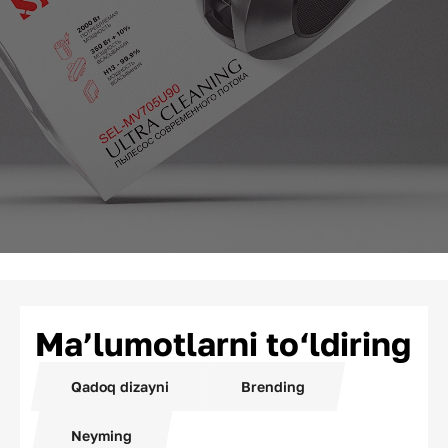
Ma’lumotlarni to‘ldiring
Qadoq dizayni
Brending
Neyming