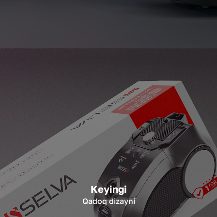
Keyingi
Qadoq dizayni