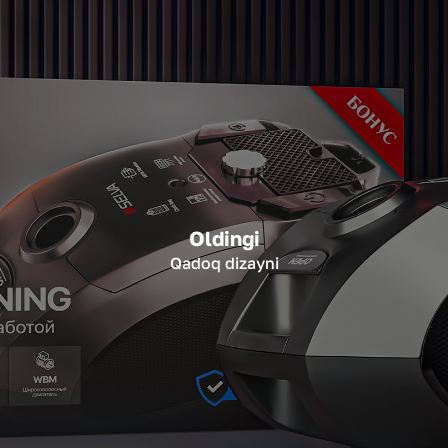
Oldingi
Qadoq dizayni