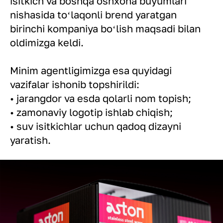
isitkich va boshqa oshxona buyumlari
nishasida toʻlaqonli brend yaratgan
birinchi kompaniya boʻlish maqsadi bilan
oldimizga keldi.
Minim agentligimizga esa quyidagi
vazifalar ishonib topshirildi:
• jarangdor va esda qolarli nom topish;
• zamonaviy logotip ishlab chiqish;
• suv isitkichlar uchun qadoq dizayni
yaratish.