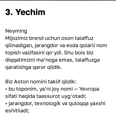
3. Yechim
Neyming
Mijozimiz brend uchun oson talaffuz
qilinadigan, jarangdor va esda qolarli nom
topish vazifasini qoʻydi. Shu bois biz
diqqatimizni maʼnoga emas, talaffuzga
qaratishga qaror qildik.
Biz Aston nomini taklif qildik:
• bu toponim, yaʼni joy nomi — Yevropa
sifati haqida taassurot uygʻotadi;
• jarangdor, texnologik va quloqqa yaxshi
eshitiladi;