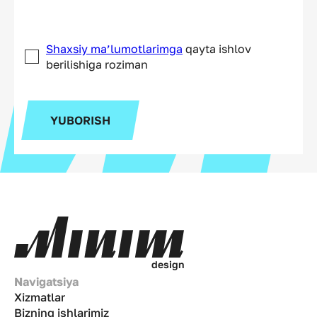
Shaxsiy ma’lumotlarimga
qayta ishlov
berilishiga roziman
YUBORISH
d
e
s
i
g
n
Navigatsiya
Xizmatlar
Bizning ishlarimiz