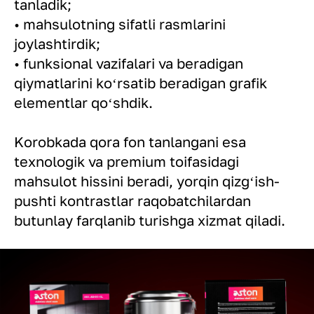
tanladik;
• mahsulotning sifatli rasmlarini
joylashtirdik;
• funksional vazifalari va beradigan
qiymatlarini koʻrsatib beradigan grafik
elementlar qoʻshdik.
Korobkada qora fon tanlangani esa
texnologik va premium toifasidagi
mahsulot hissini beradi, yorqin qizgʻish-
pushti kontrastlar raqobatchilardan
butunlay farqlanib turishga xizmat qiladi.