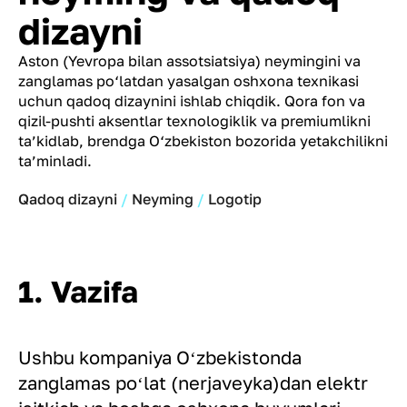
dizayni
Aston (Yevropa bilan assotsiatsiya) neymingini va
zanglamas po‘latdan yasalgan oshxona texnikasi
uchun qadoq dizaynini ishlab chiqdik. Qora fon va
qizil-pushti aksentlar texnologiklik va premiumlikni
ta’kidlab, brendga O‘zbekiston bozorida yetakchilikni
ta’minladi.
Qadoq dizayni
Neyming
Logotip
1. Vazifa
Ushbu kompaniya Oʻzbekistonda
zanglamas poʻlat (nerjaveyka)dan elektr