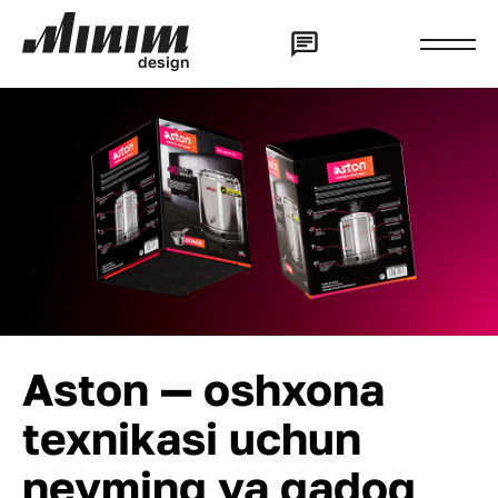
d
e
s
i
g
n
Aston — oshxona
texnikasi uchun
neyming va qadoq