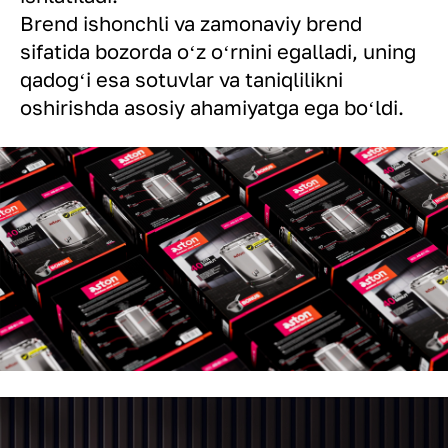
Brend ishonchli va zamonaviy brend
sifatida bozorda oʻz oʻrnini egalladi, uning
qadogʻi esa sotuvlar va taniqlilikni
oshirishda asosiy ahamiyatga ega boʻldi.