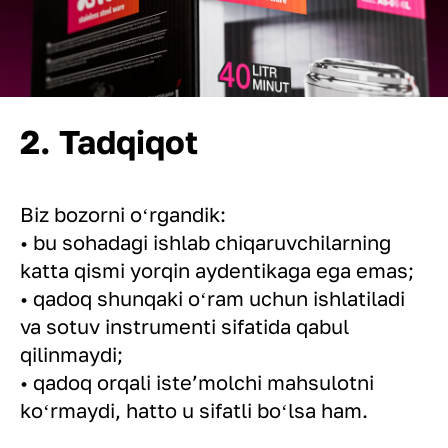
2. Tadqiqot
Biz bozorni oʻrgandik:
• bu sohadagi ishlab chiqaruvchilarning
katta qismi yorqin aydentikaga ega emas;
• qadoq shunqaki oʻram uchun ishlatiladi
va sotuv instrumenti sifatida qabul
qilinmaydi;
• qadoq orqali isteʼmolchi mahsulotni
koʻrmaydi, hatto u sifatli boʻlsa ham.