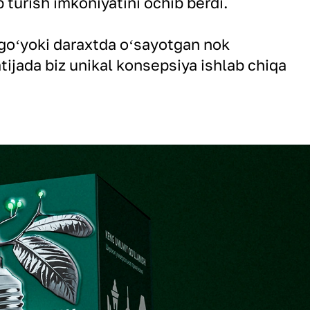
 turish imkoniyatini ochib berdi.
goʻyoki daraxtda oʻsayotgan nok
tijada biz unikal konsepsiya ishlab chiqa