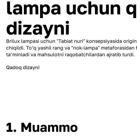
lampa uchun q
dizayni
Brilux lampasi uchun "Tabiat nuri" konsepsiyasida origin
chiqildi. To‘q yashil rang va "nok-lampa" metaforasidan 
ta’minladi va mahsulotni raqobatchilardan ajratib turdi.
Qadoq dizayni
1. Muammo