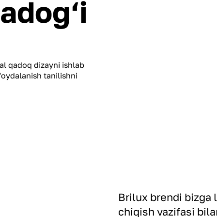
adog‘i
al qadoq dizayni ishlab
foydalanish tanilishni
Brilux brendi bizga
chiqish vazifasi bil