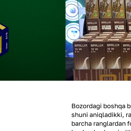
Bozordagi boshqa br
shuni aniqladikki, 
barcha ranglardan f