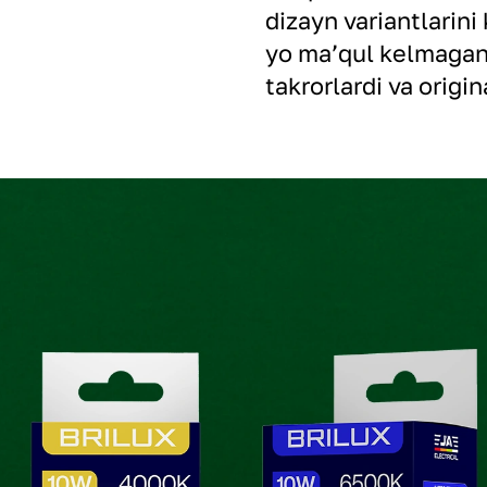
dizayn variantlarini
yo maʼqul kelmagand
takrorlardi va origi