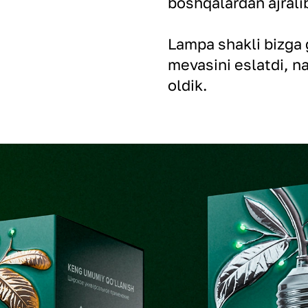
boshqalardan ajralib
Lampa shakli bizga 
mevasini eslatdi, na
oldik.