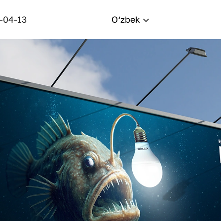
-04-13
O‘zbek