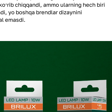
 koʻrib chiqqandi, ammo ularning hech biri
i, yo boshqa brendlar dizaynini
nal emasdi.