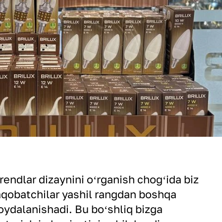
endlar dizaynini oʻrganish chogʻida biz
raqobatchilar yashil rangdan boshqa
oydalanishadi. Bu boʻshliq bizga