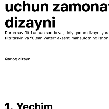
uchun zamonavi
dizayni
Durus suv filtri uchun sodda va jiddiy qadoq dizayni yar
filtr tasviri va “Clean Water” aksenti mahsulotning ishonc
Qadoq dizayni
1. Yechim