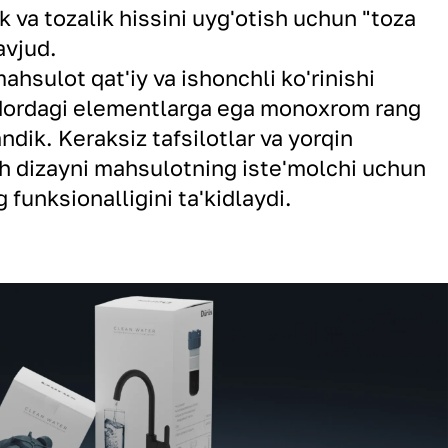
k va tozalik hissini uyg'otish uchun "toza
avjud.
sulot qat'iy va ishonchli ko'rinishi
dordagi elementlarga ega monoxrom rang
dik. Keraksiz tafsilotlar va yorqin
h dizayni mahsulotning iste'molchi uchun
 funksionalligini ta'kidlaydi.