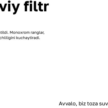
y filtr
atildi. Monoxrom ranglar,
hliligini kuchaytiradi.
Avvalo, biz toza suv