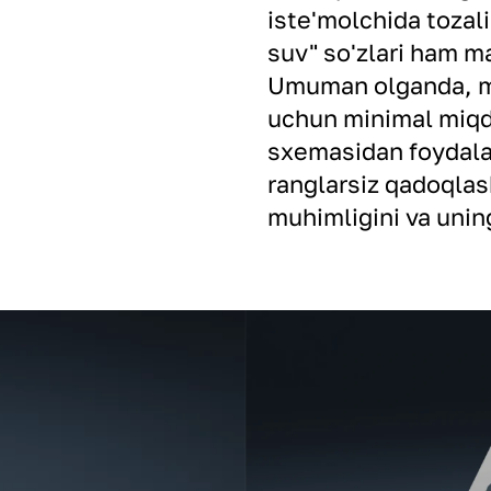
iste'molchida tozali
suv" so'zlari ham m
Umuman olganda, mah
uchun minimal miq
sxemasidan foydalan
ranglarsiz qadoqlas
muhimligini va uning