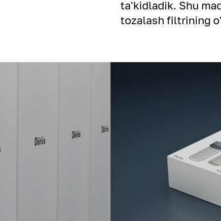
ta'kidladik. Shu maq
tozalash filtrining o