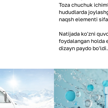
Toza chuchuk ichiml
hududlarda joylashg
naqsh elementi sifa
Natijada ko'zni quv
foydalangan holda e
dizayn paydo bo'ldi.