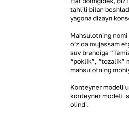
Har doimgidek, biz 
tahlili bilan boshla
yagona dizayn konse
Mahsulotning nomi h
o‘zida mujassam et
suv brendiga “Temiz
“poklik”, “tozalik” 
mahsulotning mohiy
Konteyner modeli uch
konteyner modeli ish
olindi.