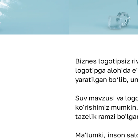
Biznes logotipsiz r
logotipga alohida e
yaratilgan bo‘lib, 
Suv mavzusi va logot
ko'rishimiz mumkin.
tazelik ramzi bo'lga
Ma'lumki, inson salo