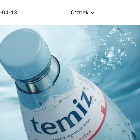
-04-13
O‘zbek