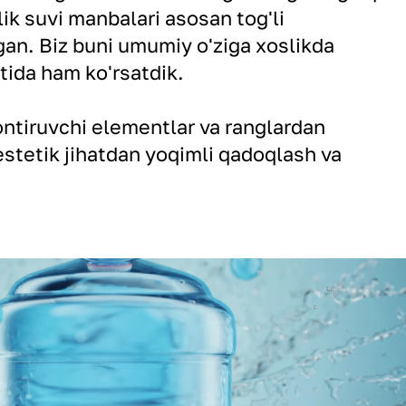
ik suvi manbalari asosan tog'li
an. Biz buni umumiy o'ziga xoslikda
tida ham ko'rsatdik.
ontiruvchi elementlar va ranglardan
stetik jihatdan yoqimli qadoqlash va