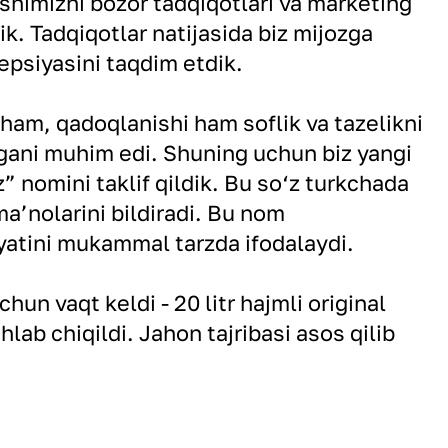
ishimizni bozor tadqiqotlari va marketing
dik. Tadqiqotlar natijasida biz mijozga
psiyasini taqdim etdik.
am, qadoqlanishi ham soflik va tazelikni
gani muhim edi. Shuning uchun biz yangi
” nomini taklif qildik. Bu so‘z turkchada
ma’nolarini bildiradi. Bu nom
atini mukammal tarzda ifodalaydi.
un vaqt keldi - 20 litr hajmli original
lab chiqildi. Jahon tajribasi asos qilib