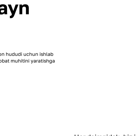
zayn
on hududi uchun ishlab
obat muhitini yaratishga