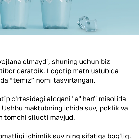
ivojlana olmaydi, shuning uchun biz
'tibor qaratdik. Logotip matn uslubida
unda “temiz” nomi tasvirlangan.
ip o'rtasidagi aloqani "e" harfi misolida
 Ushbu maktubning ichida suv, poklik va
n tomchi silueti mavjud.
matligi ichimlik suvining sifatiga bog'liq.