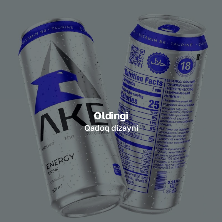
Oldingi
Qadoq dizayni