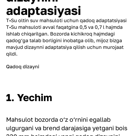
adaptasiyasi
T•Su oltin suv mahsuloti uchun qadoq adaptatsiyasi
T•Su mahsuloti avval faqatgina 0,5 va 0,7 l hajmda
ishlab chiqarilgan. Bozorda kichikroq hajmdagi
qadog‘ga talab borligini inobatga olib, mijoz bizga
mavjud dizaynni adaptatsiya qilish uchun murojaat
qildi.
Qadoq dizayni
1. Yechim
Mahsulot bozorda o‘z o‘rnini egallab
ulgurgani va brend darajasiga yetgani bois