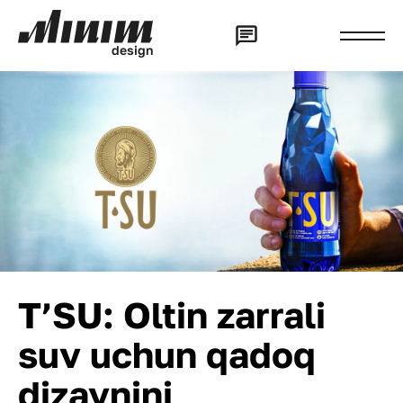
d
e
s
i
g
n
T’SU: Oltin zarrali
suv uchun qadoq
dizaynini