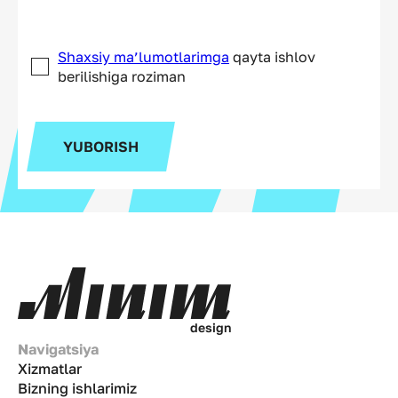
Shaxsiy ma’lumotlarimga
qayta ishlov
berilishiga roziman
YUBORISH
d
e
s
i
g
n
Navigatsiya
Xizmatlar
Bizning ishlarimiz