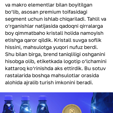
va makro elementlar bilan boyitilgan
bo‘lib, asosan premium toifasidagi
segment uchun ishlab chiqariladi. Tahlil va
o‘rganishlar natijasida qadoqni qirralarga
boy qimmatbaho kristall holida namoyish
etishga qaror qildik. Kristall suvga soflik
hissini, mahsulotga yuqori nufuz berdi.
Shu bilan birga, brend taniqliligi oshganini
hisobga olib, etiketkada logotip o‘lchamini
kattaroq ko‘rinishda aks ettirdik. Bu sotuv
rastalarida boshqa mahsulotlar orasida
alohida ajralib turish imkonini beradi.