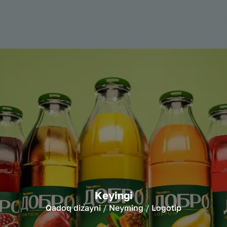
Keyingi
Qadoq dizayni
Neyming
Logotip