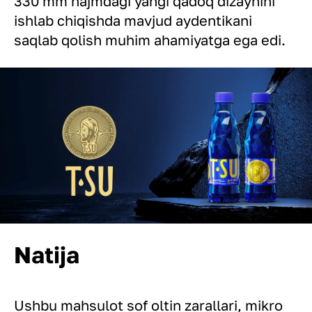
330 mm hajmdagi yangi qadoq dizaynini
ishlab chiqishda mavjud aydentikani
saqlab qolish muhim ahamiyatga ega edi.
Natija
Ushbu mahsulot sof oltin zarallari, mikro