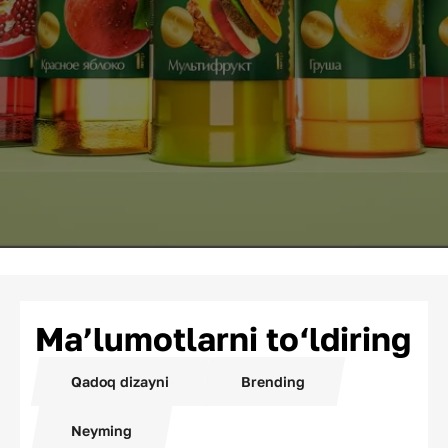
Ma’lumotlarni to‘ldiring
Qadoq dizayni
Brending
Neyming