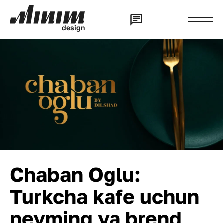
d
e
s
i
g
n
Chaban Oglu:
Turkcha kafe uchun
neyming va brend