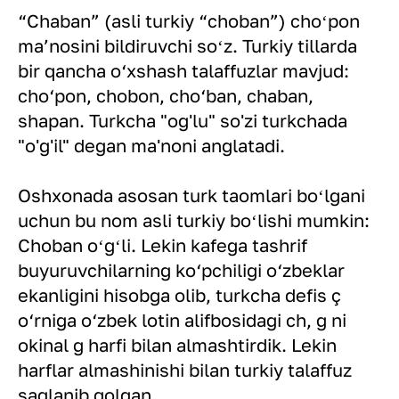
“Chaban” (asli turkiy “choban”) choʻpon
maʼnosini bildiruvchi soʻz. Turkiy tillarda
bir qancha o‘xshash talaffuzlar mavjud:
cho‘pon, chobon, cho‘ban, chaban,
shapan. Turkcha "og'lu" so'zi turkchada
"o'g'il" degan ma'noni anglatadi.
Oshxonada asosan turk taomlari boʻlgani
uchun bu nom asli turkiy boʻlishi mumkin:
Choban oʻgʻli. Lekin kafega tashrif
buyuruvchilarning ko‘pchiligi o‘zbeklar
ekanligini hisobga olib, turkcha defis ç
o‘rniga o‘zbek lotin alifbosidagi ch, ğ ni
okinal g harfi bilan almashtirdik. Lekin
harflar almashinishi bilan turkiy talaffuz
saqlanib qolgan.