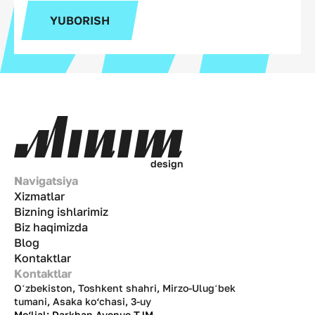
YUBORISH
d
e
s
i
g
n
Navigatsiya
Xizmatlar
Bizning ishlarimiz
Biz haqimizda
Blog
Kontaktlar
Kontaktlar
Oʻzbekiston, Toshkent shahri, Mirzo-Ulugʻbek
tumani, Asaka ko‘chasi, 3-uy
Mo‘ljal: Darkhan Avenue TJM