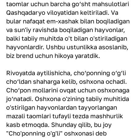
taomlar uchun barcha go‘sht mahsulotlari
Qashqadaryo viloyatidan keltiriladi. Va
bular nafaqat em-xashak bilan boqiladigan
va sun'iy ravishda boqiladigan hayvonlar,
balki tabiiy muhitda o't bilan o'stiriladigan
hayvonlardir. Ushbu ustunlikka asoslanib,
biz brend uchun hikoya yaratdik.
Rivoyatda aytilishicha, cho‘ponning o‘g‘li
cho‘ldan shaharga kelib, oshxona ochadi.
Cho‘pon mollarini ovqat uchun oshxonaga
jo‘natadi. Oshxona o'zining tabiiy muhitida
o'stirilgan hayvonlardan tayyorlangan
mazali taomlari tufayli tezda mashhurlik
kasb etmoqda. Shunday qilib, bu joy
"Cho'ponning o'g'li" oshxonasi deb