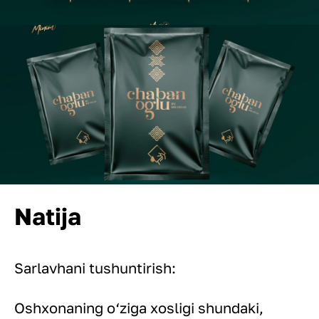
Natija
Sarlavhani tushuntirish:
Oshxonaning o‘ziga xosligi shundaki,