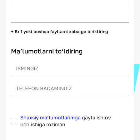
+ Brif yoki boshqa fayllarni xabarga biriktiring
Ma’lumotlarni to‘ldiring
Shaxsiy ma’lumotlarimga
qayta ishlov
berilishiga roziman