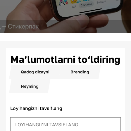
Ma’lumotlarni to‘ldiring
Qadoq dizayni
Brending
Neyming
Loyihangizni tavsiflang