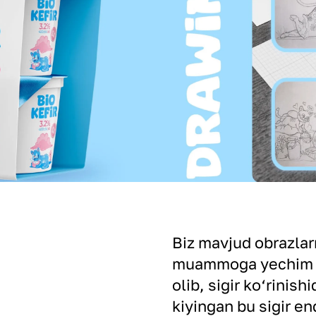
Biz mavjud obrazlarn
muammoga yechim be
olib, sigir ko‘rinis
kiyingan bu sigir en