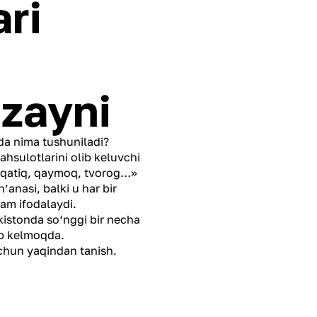
ri
izayni
nda nima tushuniladi?
ahsulotlarini olib keluvchi
, qatiq, qaymoq, tvorog…»
anasi, balki u har bir
ham ifodalaydi.
istonda so‘nggi bir necha
ib kelmoqda.
uchun yaqindan tanish.