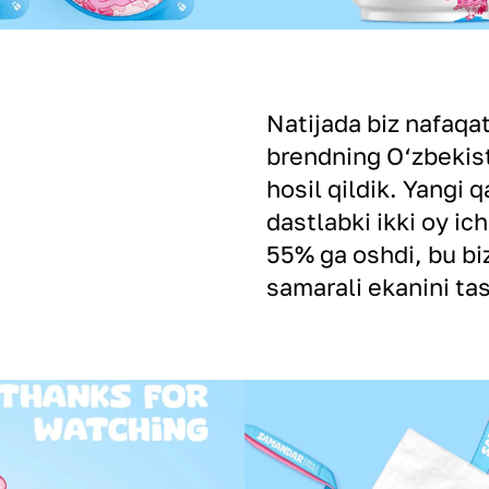
Natijada biz nafaqa
brendning O‘zbekist
hosil qildik. Yangi 
dastlabki ikki oy i
55% ga oshdi, bu b
samarali ekanini tas