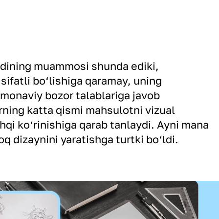
dining muammosi shunda ediki,
sifatli bo‘lishiga qaramay, uning
amonaviy bozor talablariga javob
rning katta qismi mahsulotni vizual
shqi ko‘rinishiga qarab tanlaydi. Ayni mana
q dizaynini yaratishga turtki bo‘ldi.