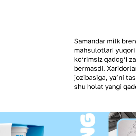
Samandar milk bren
mahsulotlari yuqori 
ko‘rimsiz qadog‘i z
bermasdi. Xaridorla
jozibasiga, ya’ni ta
shu holat yangi qado