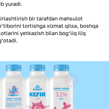
ib yuradi.
irlashtirish bir tarafdan mahsulot
e’tiborini tortishga xizmat qilsa, boshqa
tlarini yetkazish bilan bog‘liq iliq
‘otadi.