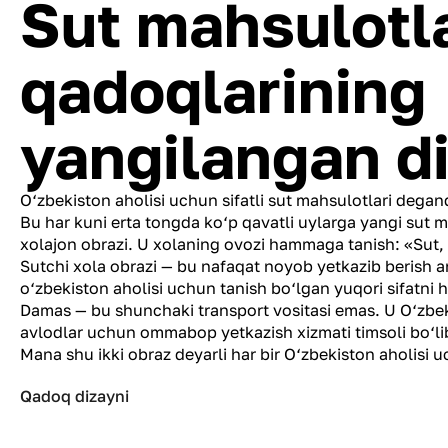
Sut mahsulotla
qadoqlarining
yangilangan d
O‘zbekiston aholisi uchun sifatli sut mahsulotlari dega
Bu har kuni erta tongda ko‘p qavatli uylarga yangi sut m
xolajon obrazi. U xolaning ovozi hammaga tanish: «Sut
Sutchi xola obrazi — bu nafaqat noyob yetkazib berish an’
o‘zbekiston aholisi uchun tanish bo‘lgan yuqori sifatni 
Damas — bu shunchaki transport vositasi emas. U O‘zbek
avlodlar uchun ommabop yetkazish xizmati timsoli bo‘l
Mana shu ikki obraz deyarli har bir O‘zbekiston aholisi 
Qadoq dizayni