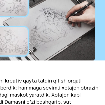
i kreativ qayta talqin qilish orqali
rdik: hammaga sevimli xolajon obrazini
hidagi maskot yaratdik. Xolajon kabi
di Damasni o‘zi boshqarib, sut