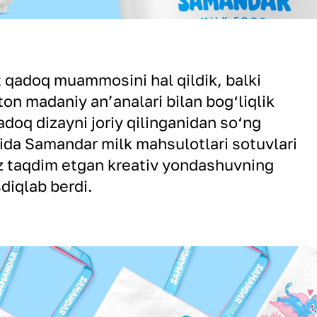
t qadoq muammosini hal qildik, balki
on madaniy an’analari bilan bog‘liqlik
qadoq dizayni joriy qilinganidan so‘ng
chida Samandar milk mahsulotlari sotuvlari
iz taqdim etgan kreativ yondashuvning
diqlab berdi.