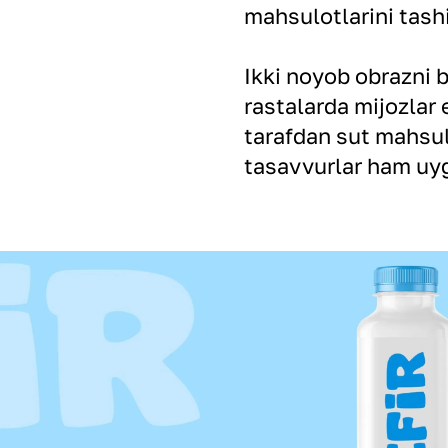
mahsulotlarini tash
Ikki noyob obrazni b
rastalarda mijozlar 
tarafdan sut mahsulo
tasavvurlar ham uyg