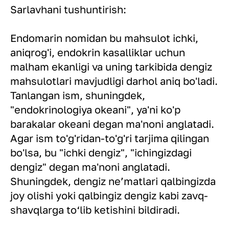
Sarlavhani tushuntirish:
Endomarin nomidan bu mahsulot ichki,
aniqrog'i, endokrin kasalliklar uchun
malham ekanligi va uning tarkibida dengiz
mahsulotlari mavjudligi darhol aniq bo'ladi.
Tanlangan ism, shuningdek,
"endokrinologiya okeani", ya'ni ko'p
barakalar okeani degan ma'noni anglatadi.
Agar ism to'g'ridan-to'g'ri tarjima qilingan
bo'lsa, bu "ichki dengiz", "ichingizdagi
dengiz" degan ma'noni anglatadi.
Shuningdek, dengiz ne’matlari qalbingizda
joy olishi yoki qalbingiz dengiz kabi zavq-
shavqlarga to‘lib ketishini bildiradi.