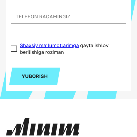
Shaxsiy ma’lumotlarimga
qayta ishlov
berilishiga roziman
YUBORISH