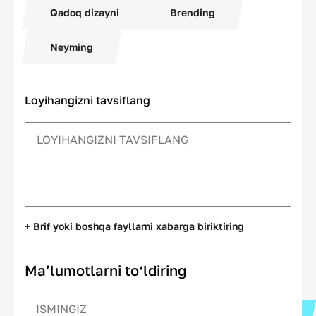
Qadoq dizayni
Brending
Neyming
Loyihangizni tavsiflang
+ Brif yoki boshqa fayllarni xabarga biriktiring
Ma’lumotlarni to‘ldiring