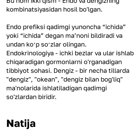
Bu nom ikki qism - Endo va dengizning
kombinatsiyasidan hosil bo'lgan.
Endo prefiksi qadimgi yunoncha “ichida”
yoki “ichida” degan maʼnoni bildiradi va
undan koʻp soʻzlar olingan.
Endokrinologiya - ichki bezlar va ular ishlab
chiqaradigan gormonlarni o'rganadigan
tibbiyot sohasi. Dengiz - bir necha tillarda
"dengiz", "okean", "dengiz bilan bog'liq"
ma'nolarida ishlatiladigan qadimgi
so'zlardan biridir.
Natija