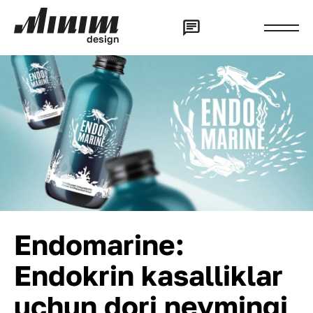
d
e
s
i
g
n
Endomarine:
Endokrin kasalliklar
uchun dori neymingi