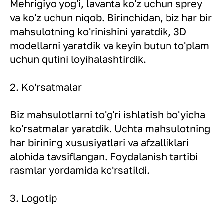
Mehrigiyo yog'i, lavanta ko'z uchun sprey
va ko'z uchun niqob. Birinchidan, biz har bir
mahsulotning ko'rinishini yaratdik, 3D
modellarni yaratdik va keyin butun to'plam
uchun qutini loyihalashtirdik.
2. Ko'rsatmalar
Biz mahsulotlarni to'g'ri ishlatish bo'yicha
ko'rsatmalar yaratdik. Uchta mahsulotning
har birining xususiyatlari va afzalliklari
alohida tavsiflangan. Foydalanish tartibi
rasmlar yordamida ko'rsatildi.
3. Logotip