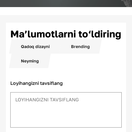
Ma’lumotlarni to‘ldiring
Qadoq dizayni
Brending
Neyming
Loyihangizni tavsiflang