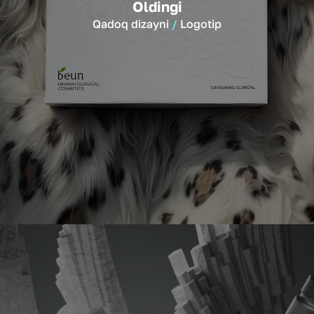
Oldingi
Qadoq dizayni
Logotip