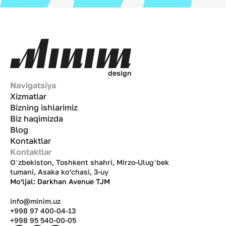
d
e
s
i
g
n
Navigatsiya
Xizmatlar
Bizning ishlarimiz
Biz haqimizda
Blog
Kontaktlar
Kontaktlar
Oʻzbekiston, Toshkent shahri, Mirzo-Ulugʻbek
tumani, Asaka ko‘chasi, 3-uy
Mo‘ljal: Darkhan Avenue TJM
info@minim.uz
+998 97 400-04-13
+998 95 540-00-05