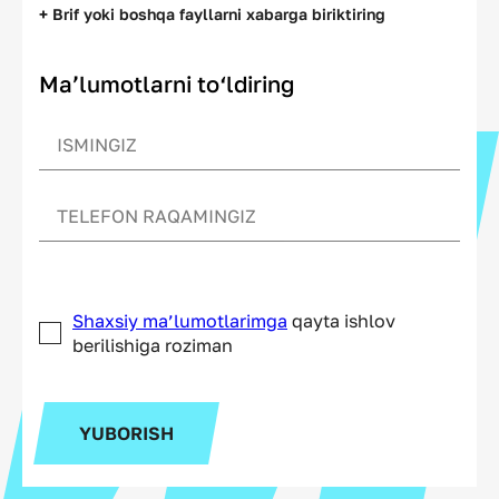
+ Brif yoki boshqa fayllarni xabarga biriktiring
Ma’lumotlarni to‘ldiring
Shaxsiy ma’lumotlarimga
qayta ishlov
berilishiga roziman
YUBORISH