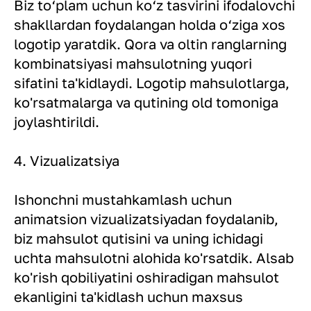
Biz to‘plam uchun ko‘z tasvirini ifodalovchi
shakllardan foydalangan holda o‘ziga xos
logotip yaratdik. Qora va oltin ranglarning
kombinatsiyasi mahsulotning yuqori
sifatini ta'kidlaydi. Logotip mahsulotlarga,
ko'rsatmalarga va qutining old tomoniga
joylashtirildi.
4. Vizualizatsiya
Ishonchni mustahkamlash uchun
animatsion vizualizatsiyadan foydalanib,
biz mahsulot qutisini va uning ichidagi
uchta mahsulotni alohida ko'rsatdik. Alsab
ko'rish qobiliyatini oshiradigan mahsulot
ekanligini ta'kidlash uchun maxsus