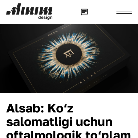
d
e
s
i
g
n
Alsab: Ko‘z
salomatligi uchun
oftalmologik to‘plam