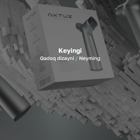
Keyingi
Qadoq dizayni
Neyming