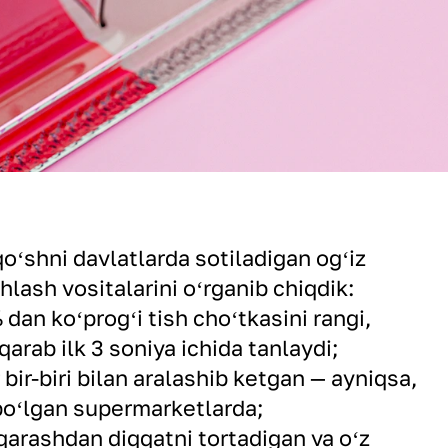
oʻshni davlatlarda sotiladigan ogʻiz
shlash vositalarini oʻrganib chiqdik:
 dan koʻprogʻi tish choʻtkasini rangi,
qarab ilk 3 soniya ichida tanlaydi;
 bir-biri bilan aralashib ketgan — ayniqsa,
boʻlgan supermarketlarda;
qarashdan diqqatni tortadigan va oʻz