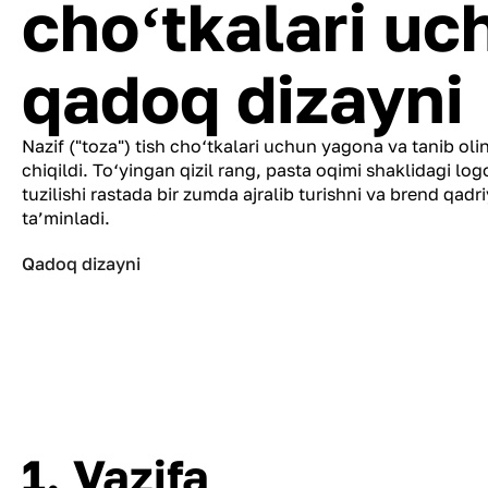
choʻtkalari uc
qadoq dizayni
Nazif ("toza") tish cho‘tkalari uchun yagona va tanib oli
chiqildi. To‘yingan qizil rang, pasta oqimi shaklidagi log
tuzilishi rastada bir zumda ajralib turishni va brend qadri
ta’minladi.
Qadoq dizayni
1. Vazifa