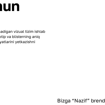
hun
nadigan vizual tizim ishlab
otip va blisterning aniq
yatlarini yetkazishni
Bizga “Nazif” brendi