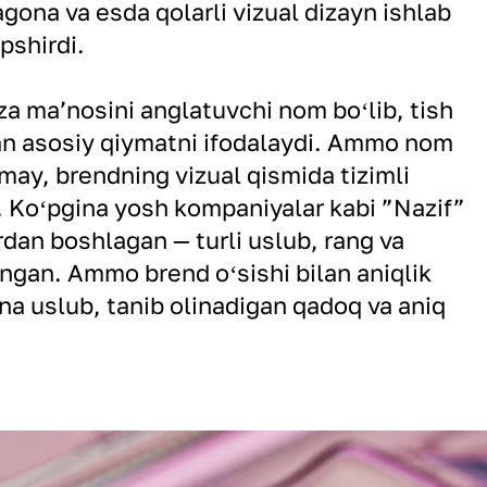
gona va esda qolarli vizual dizayn ishlab
opshirdi.
za maʼnosini anglatuvchi nom boʻlib, tish
an asosiy qiymatni ifodalaydi. Ammo nom
may, brendning vizual qismida tizimli
 Koʻpgina yosh kompaniyalar kabi ”Nazif”
an boshlagan — turli uslub, rang va
ngan. Ammo brend oʻsishi bilan aniqlik
ona uslub, tanib olinadigan qadoq va aniq