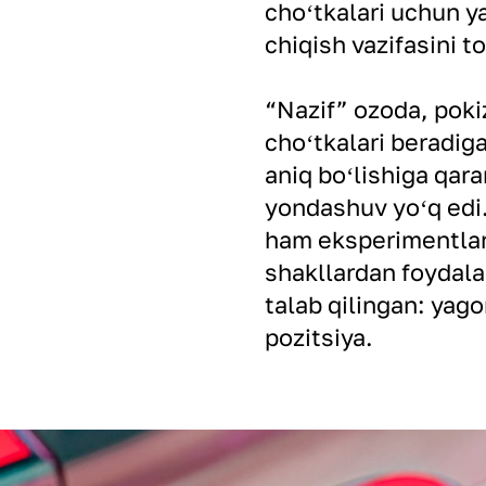
choʻtkalari uchun ya
chiqish vazifasini t
“Nazif” ozoda, poki
choʻtkalari beradig
aniq boʻlishiga qara
yondashuv yoʻq edi.
ham eksperimentlard
shakllardan foydala
talab qilingan: yag
pozitsiya.