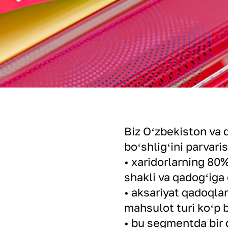
Biz Oʻzbekiston va q
boʻshligʻini parvari
• xaridorlarning 80%
shakli va qadogʻiga 
• aksariyat qadoqlar
mahsulot turi koʻp 
• bu segmentda bir 