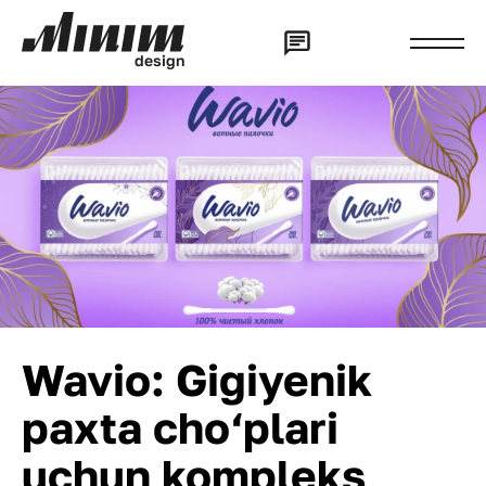
d
e
s
i
g
n
Wavio: Gigiyenik
paxta cho‘plari
uchun kompleks