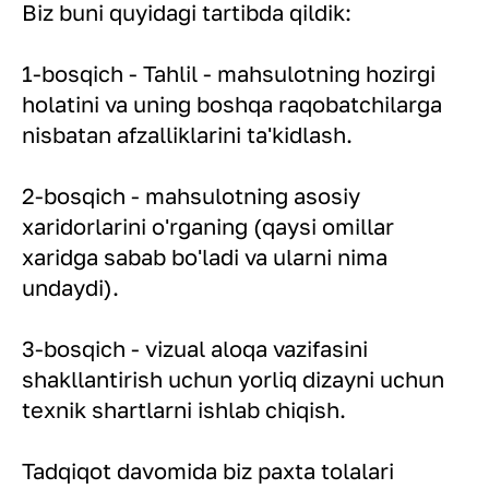
Biz buni quyidagi tartibda qildik:
1-bosqich - Tahlil - mahsulotning hozirgi
holatini va uning boshqa raqobatchilarga
nisbatan afzalliklarini ta'kidlash.
2-bosqich - mahsulotning asosiy
xaridorlarini o'rganing (qaysi omillar
xaridga sabab bo'ladi va ularni nima
undaydi).
3-bosqich - vizual aloqa vazifasini
shakllantirish uchun yorliq dizayni uchun
texnik shartlarni ishlab chiqish.
Tadqiqot davomida biz paxta tolalari