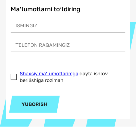
Ma’lumotlarni to‘ldiring
Shaxsiy ma’lumotlarimga
qayta ishlov
berilishiga roziman
YUBORISH