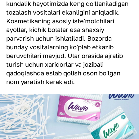
kundalik hayotimizda keng qo'llaniladigan
tozalash vositalari ekanligini aniqladik.
Kosmetikaning asosiy iste'molchilari
ayollar, kichik bolalar esa shaxsiy
parvarish uchun ishlatiladi. Bozorda
bunday vositalarning ko'plab etkazib
beruvchilari mavjud. Ular orasida ajralib
turish uchun xaridorlar va jozibali
qadoqlashda eslab qolish oson bo'lgan
nom yaratish kerak edi.