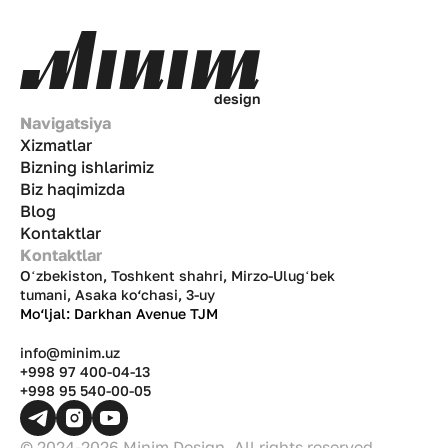
d
e
s
i
g
n
Navigatsiya
Xizmatlar
Bizning ishlarimiz
Biz haqimizda
Blog
Kontaktlar
Kontaktlar
Oʻzbekiston, Toshkent shahri, Mirzo-Ulugʻbek
tumani, Asaka ko‘chasi, 3-uy
Mo‘ljal: Darkhan Avenue TJM
info@minim.uz
+998 97 400-04-13
+998 95 540-00-05
© 2024-2026 Minim Design. All rights reserved.