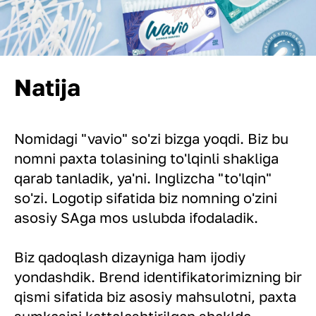
Natija
Nomidagi "vavio" so'zi bizga yoqdi. Biz bu
nomni paxta tolasining to'lqinli shakliga
qarab tanladik, ya'ni. Inglizcha "to'lqin"
so'zi. Logotip sifatida biz nomning o'zini
asosiy SAga mos uslubda ifodaladik.
Biz qadoqlash dizayniga ham ijodiy
yondashdik. Brend identifikatorimizning bir
qismi sifatida biz asosiy mahsulotni, paxta
sumkasini kattalashtirilgan shaklda