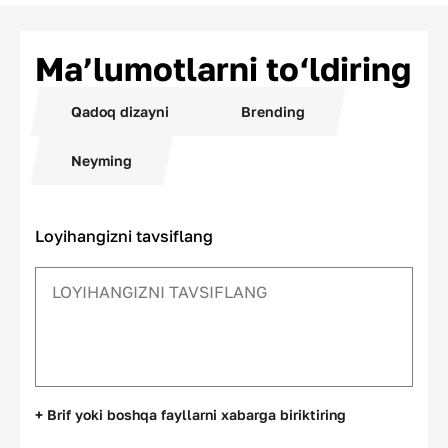
Ma’lumotlarni to‘ldiring
Qadoq dizayni
Brending
Neyming
Loyihangizni tavsiflang
+ Brif yoki boshqa fayllarni xabarga biriktiring